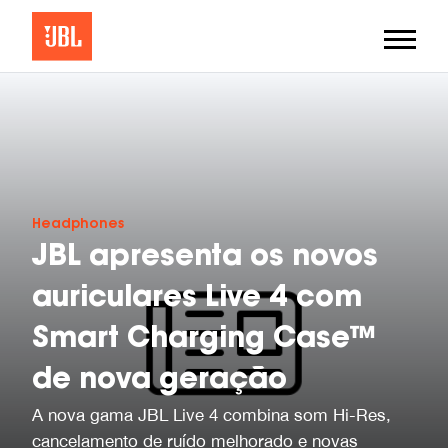
Headphones
JBL apresenta os novos
auriculares Live 4 com
Smart Charging Case™
de nova geração
A nova gama JBL Live 4 combina som Hi-Res,
cancelamento de ruído melhorado e novas