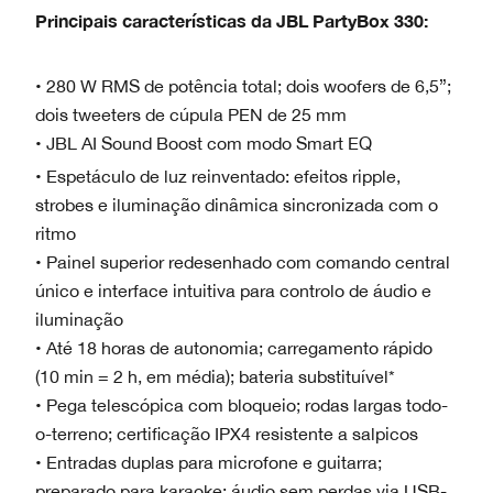
Principais características da JBL PartyBox 330:
• 280 W RMS de potência total; dois woofers de 6,5”;
dois tweeters de cúpula PEN de 25 mm
• JBL AI Sound Boost com modo Smart EQ
• Espetáculo de luz reinventado: efeitos ripple,
strobes e iluminação dinâmica sincronizada com o
ritmo
• Painel superior redesenhado com comando central
único e interface intuitiva para controlo de áudio e
iluminação
• Até 18 horas de autonomia; carregamento rápido
(10 min = 2 h, em média); bateria substituível*
• Pega telescópica com bloqueio; rodas largas todo-
o-terreno; certificação IPX4 resistente a salpicos
• Entradas duplas para microfone e guitarra;
preparado para karaoke; áudio sem perdas via USB-