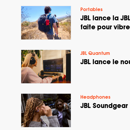
Portables
JBL lance la JB
faite pour vibre
JBL Quantum
JBL lance le n
Headphones
JBL Soundgear C