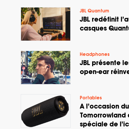
JBL Quantum
JBL redéfinit l
casques Quantu
Headphones
JBL présente le
open-ear réinv
Portables
A l’occasion du 
Tomorrowland d
spéciale de l’i