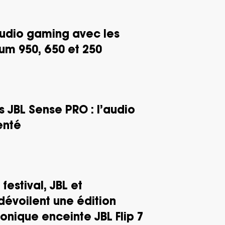
’audio gaming avec les
m 950, 650 et 250
s JBL Sense PRO : l’audio
enté
festival, JBL et
évoilent une édition
conique enceinte JBL Flip 7