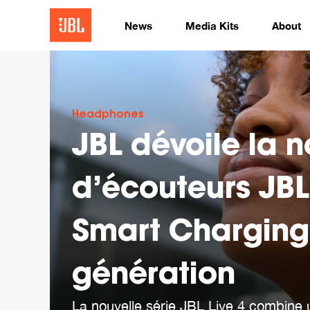
News
Media Kits
About
Headphones
JBL dévoile la n
d’écouteurs JBL
Smart Charging
génération
La nouvelle série JBL Live 4 combine u