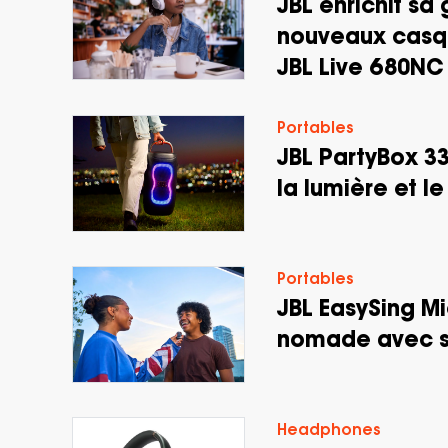
JBL enrichit s
nouveaux casqu
JBL Live 680NC
Portables
JBL PartyBox 33
la lumière et l
Portables
JBL EasySing Mi
nomade avec su
Headphones