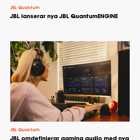
JBL Quantum
JBL lanserar nya JBL QuantumENGINE
JBL Quantum
JBL omdefinierar gaming audio med nya