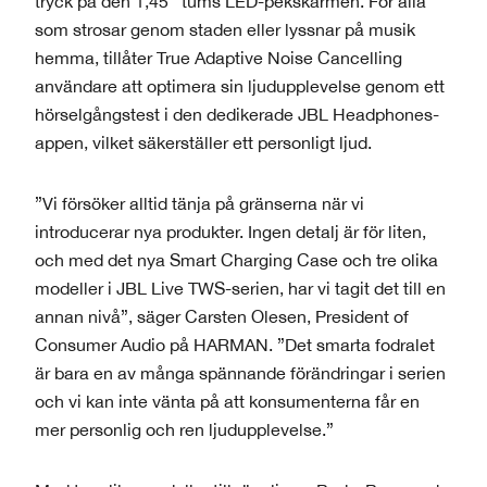
tryck på den 1,45 ́ ́ tums LED-pekskärmen. För alla
som strosar genom staden eller lyssnar på musik
hemma, tillåter True Adaptive Noise Cancelling
användare att optimera sin ljudupplevelse genom ett
hörselgångstest i den dedikerade JBL Headphones-
appen, vilket säkerställer ett personligt ljud.
”Vi försöker alltid tänja på gränserna när vi
introducerar nya produkter. Ingen detalj är för liten,
och med det nya Smart Charging Case och tre olika
modeller i JBL Live TWS-serien, har vi tagit det till en
annan nivå”, säger Carsten Olesen, President of
Consumer Audio på HARMAN. ”Det smarta fodralet
är bara en av många spännande förändringar i serien
och vi kan inte vänta på att konsumenterna får en
mer personlig och ren ljudupplevelse.”