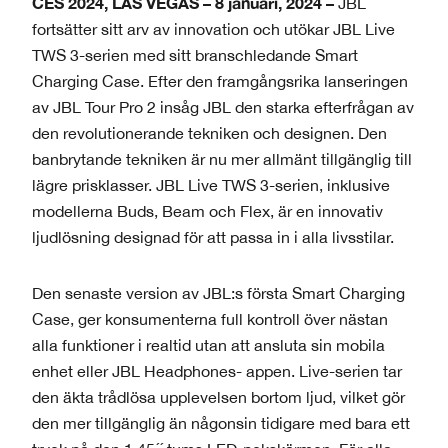
CES 2024, LAS VEGAS – 8 januari, 2024 –
JBL
fortsätter sitt arv av innovation och utökar JBL Live
TWS 3-serien med sitt branschledande Smart
Charging Case. Efter den framgångsrika lanseringen
av JBL Tour Pro 2 insåg JBL den starka efterfrågan av
den revolutionerande tekniken och designen. Den
banbrytande tekniken är nu mer allmänt tillgänglig till
lägre prisklasser. JBL Live TWS 3-serien, inklusive
modellerna Buds, Beam och Flex, är en innovativ
ljudlösning designad för att passa in i alla livsstilar.
Den senaste version av JBL:s första Smart Charging
Case, ger konsumenterna full kontroll över nästan
alla funktioner i realtid utan att ansluta sin mobila
enhet eller JBL Headphones- appen. Live-serien tar
den äkta trådlösa upplevelsen bortom ljud, vilket gör
den mer tillgänglig än någonsin tidigare med bara ett