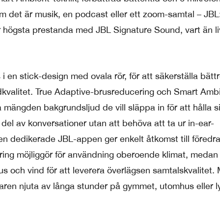
om det är musik, en podcast eller ett zoom-samtal – JBL
r högsta prestanda med JBL Signature Sound, vart än li
 en stick-design med ovala rör, för att säkerställa bätt
udkvalitet. True Adaptive-brusreducering och Smart Amb
a mängden bakgrundsljud de vill släppa in för att hålla s
del av konversationer utan att behöva att ta ur in-ear-
en dedikerade JBL-appen ger enkelt åtkomst till föredr
ering möjliggör för användning oberoende klimat, medan
us och vind för att leverera överlägsen samtalskvalitet
ssnaren njuta av långa stunder på gymmet, utomhus eller 