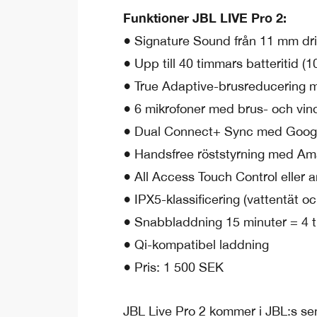
Funktioner JBL LIVE Pro 2:
● Signature Sound från 11 mm dri
● Upp till 40 timmars batteritid (1
● True Adaptive-brusreducering
● 6 mikrofoner med brus- och vind
● Dual Connect+ Sync med Googl
● Handsfree röststyrning med Am
● All Access Touch Control elle
● IPX5-klassificering (vattentät o
● Snabbladdning 15 minuter = 4 
● Qi-kompatibel laddning
● Pris: 1 500 SEK
JBL Live Pro 2 kommer i JBL:s sen