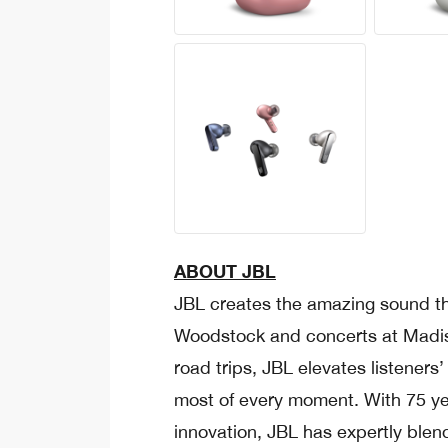
ABOUT JBL
JBL creates the amazing sound th
Woodstock and concerts at Madi
road trips, JBL elevates listener
most of every moment. With 75 ye
innovation, JBL has expertly blend