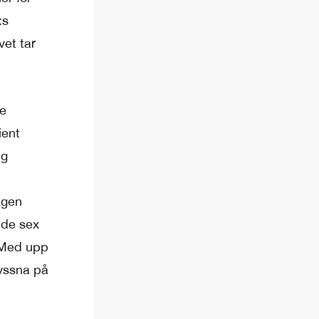
:s
vet tar
re
ient
ig
agen
 de sex
. Med upp
lyssna på