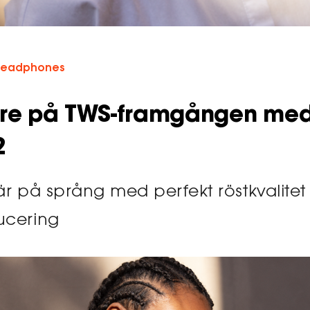
Headphones
are på TWS-framgången me
2
är på språng med perfekt röstkvalitet
ucering