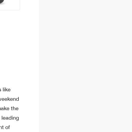
 like
 weekend
make the
 leading
nt of