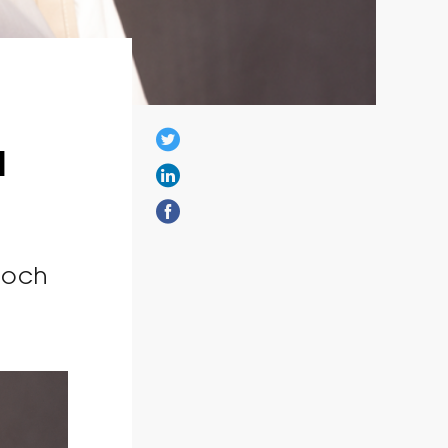
d
 och