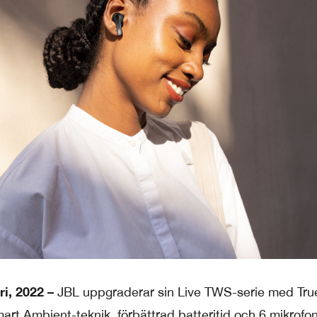
i, 2022 –
JBL uppgraderar sin Live TWS-serie med Tru
t Ambient-teknik, förbättrad batteritid och 6 mikrofon