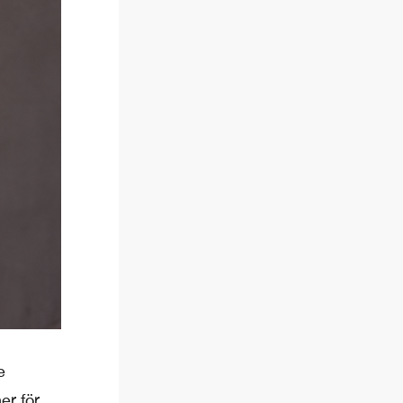
e
er för