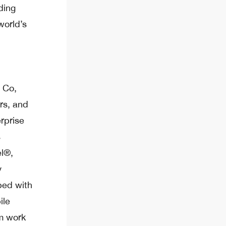
ding
world’s
 Co,
rs, and
rprise
s
l®,
y
ped with
ile
om work