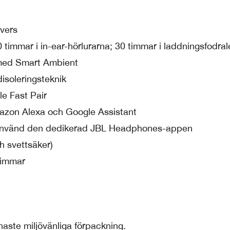
vers
0 timmar i in-ear-hörlurarna; 30 timmar i laddningsfodral
 med Smart Ambient
isoleringsteknik
e Fast Pair
azon Alexa och Google Assistant
r använd den dedikerad JBL Headphones-appen
ch svettsäker)
timmar
aste miljövänliga förpackning.