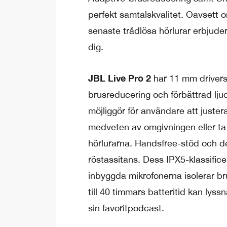
perfekt samtalskvalitet. Oavsett 
senaste trådlösa hörlurar erbjude
dig.
JBL Live Pro 2
har 11 mm drivers i
brusreducering och förbättrad lj
möjliggör för användare att juster
medveten av omgivningen eller ta 
hörlurarna. Handsfree-stöd och d
röstassitans. Dess IPX5-klassific
inbyggda mikrofonerna isolerar br
till 40 timmars batteritid kan ly
sin favoritpodcast.