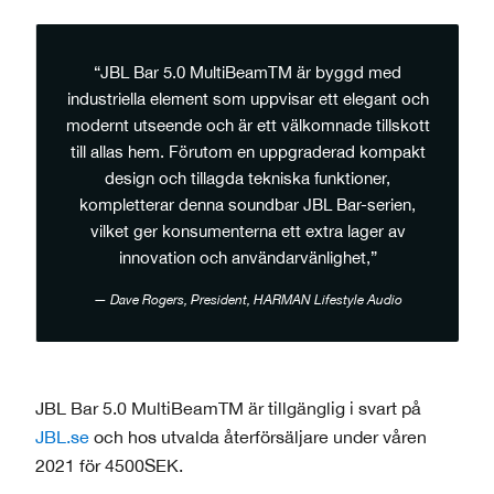
“JBL Bar 5.0 MultiBeamTM är byggd med
industriella element som uppvisar ett elegant och
modernt utseende och är ett välkomnade tillskott
till allas hem. Förutom en uppgraderad kompakt
design och tillagda tekniska funktioner,
kompletterar denna soundbar JBL Bar-serien,
vilket ger konsumenterna ett extra lager av
innovation och användarvänlighet,”
Dave Rogers, President, HARMAN Lifestyle Audio
JBL Bar 5.0 MultiBeamTM är tillgänglig i svart på
JBL.se
och hos utvalda återförsäljare under våren
2021 för 4500SEK.