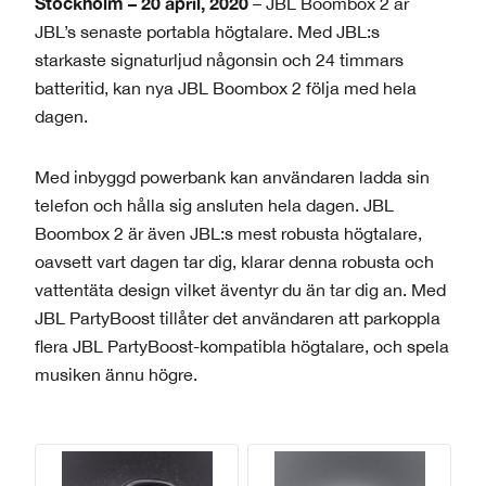
Stockholm – 20 april, 2020
– JBL Boombox 2 är
JBL’s senaste portabla högtalare. Med JBL:s
starkaste signaturljud någonsin och 24 timmars
batteritid, kan nya JBL Boombox 2 följa med hela
dagen.
Med inbyggd powerbank kan användaren ladda sin
telefon och hålla sig ansluten hela dagen. JBL
Boombox 2 är även JBL:s mest robusta högtalare,
oavsett vart dagen tar dig, klarar denna robusta och
vattentäta design vilket äventyr du än tar dig an. Med
JBL PartyBoost tillåter det användaren att parkoppla
flera JBL PartyBoost-kompatibla högtalare, och spela
musiken ännu högre.