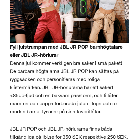
Fyll julstrumpan med JBL JR POP barnhögtalare
eller JBL JR-hörlurar
Denna jul kommer verkligen bra saker i små paket!
De bärbara högtalarna JBL JR POP kan sättas på
ryggsäcken och personifieras med roliga
klistermärken. JBL JR-hörlurarna har ett säkert
<85db-ljud och en bekväm passform, och tillåter
mamma och pappa förbereda julen i lugn och ro
medan barnet lyssnar på sina favoritlåtar.
JBL JR POP och JBL JR-hörlurarna finns båda
tillgängliga på jbl.se för 350 SEK respektive 250 SEK.