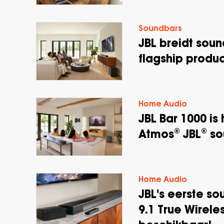
Soundbars
JBL breidt soun
flagship produc
Home Audio
JBL Bar 1000 is
Atmos® JBL® s
Home Audio
JBL's eerste s
9.1 True Wirele