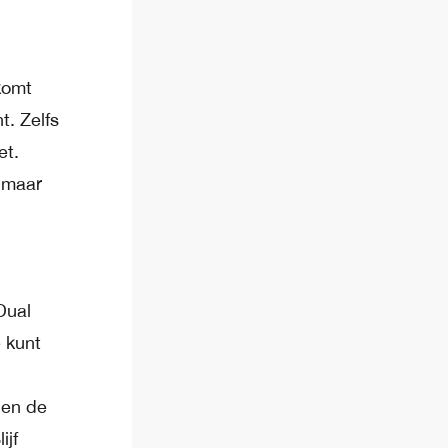
komt
t. Zelfs
et.
 maar
Dual
e kunt
 en de
ijf