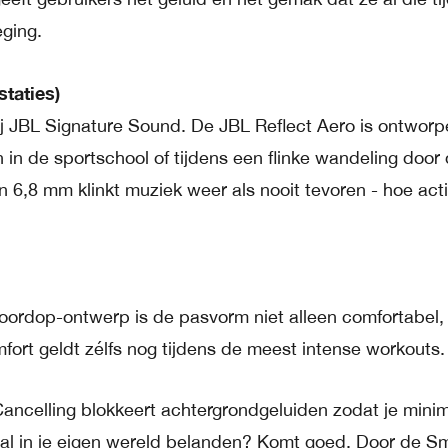
eging.
staties)
zij JBL Signature Sound. De JBL Reflect Aero is ontwor
in de sportschool of tijdens een flinke wandeling door 
 6,8 mm klinkt muziek weer als nooit tevoren - hoe acti
ordop-ontwerp is de pasvorm niet alleen comfortabel,
mfort geldt zélfs nog tijdens de meest intense workouts.
Cancelling blokkeert achtergrondgeluiden zodat je mini
maal in je eigen wereld belanden? Komt goed. Door de S