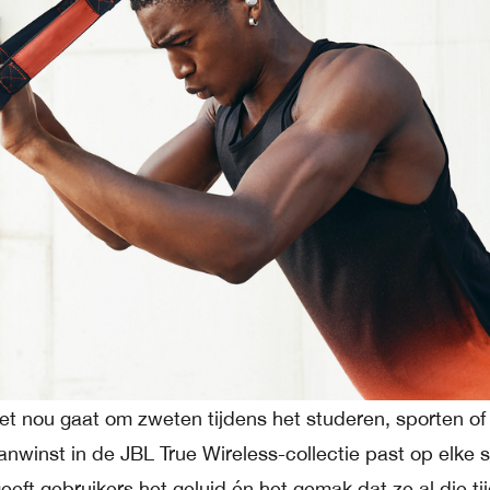
het nou gaat om zweten tijdens het studeren, sporten of 
anwinst in de JBL True Wireless-collectie past op elke 
geeft gebruikers het geluid én het gemak dat ze al die ti