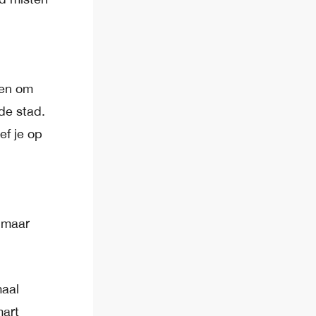
pen om
de stad.
ef je op
 maar
maal
mart