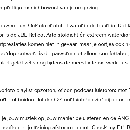
en prettige manier bewust van je omgeving.
ouwen dus. Ook als er stof of water in de buurt is. Dat 
or is de JBL Reflect Arto stofdicht én extreem waterdich
ortprestaties komen niet in gevaar, maar je oortjes ook ni
ordop-ontwerp is de pasvorm niet alleen comfortabel,
mfort geldt zélfs nog tijdens de meest intense workouts.
oriete playlist opzetten, of een podcast luisteren: met 
je of beiden. Tel daar 24 uur luisterplezier bij op en j
je jouw muziek op jouw manier beluisteren en de ANC
oeften en je training afstemmen met 'Check my Fit'. Bl