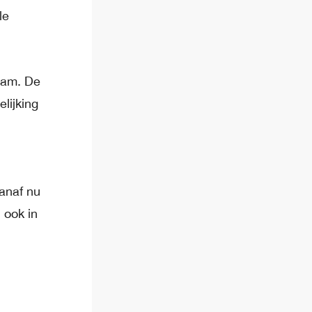
le
zaam. De
lijking
anaf nu
 ook in