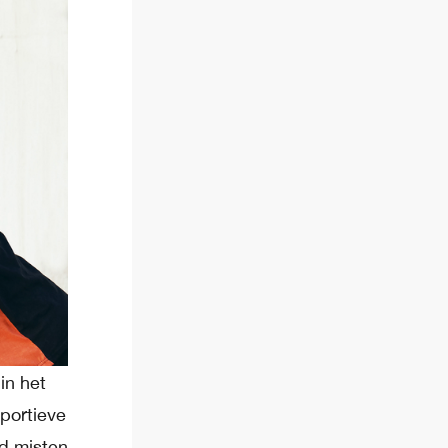
in het
sportieve
jd misten