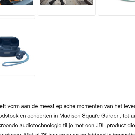
eft vorm aan de meest epische momenten van het leve
dstock en concerten in Madison Square Garden, tot a
roonde audiotechnologie til je met een JBL product die
niveau. Met al 75 jaar ervaring en leidend in innovatie