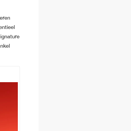
teren
entieel
ignature
enkel