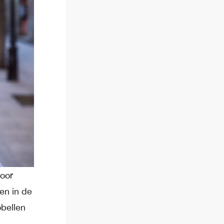
voor
en in de
obellen