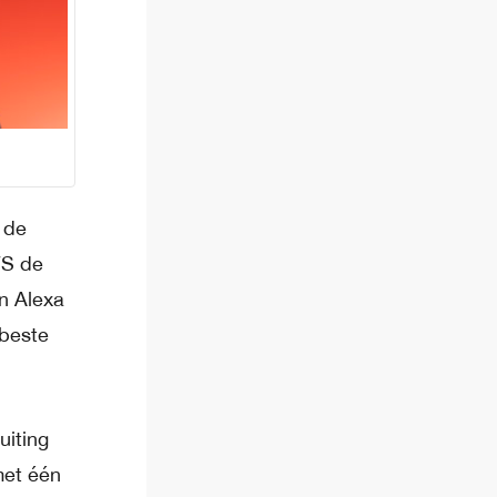
 de
WS de
n Alexa
 beste
uiting
met één