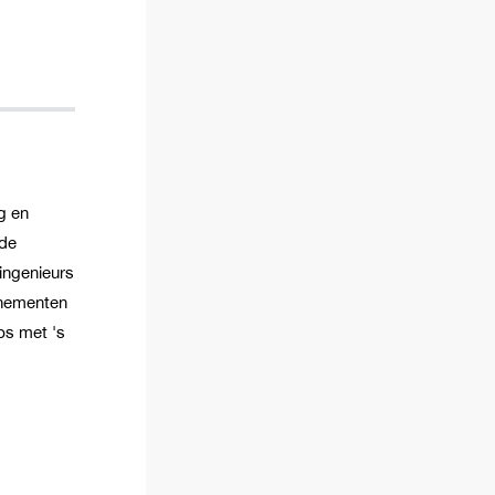
g en
 de
ingenieurs
enementen
ps met 's