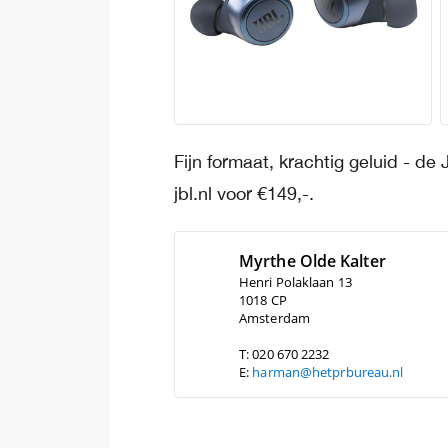
Fijn formaat, krachtig geluid - de 
jbl.nl voor €149,-.
Myrthe Olde Kalter
Henri Polaklaan 13
1018 CP
Amsterdam
T: 020 670 2232
E:
harman@hetprbureau.nl