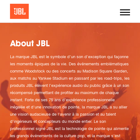
About JBL
La marque JBL est le symbole d’un son d'exception qui façonne
les moments épiques de la vie. Des événements emblématiques
comme Woodstock ou des concerts au Madison Square Garden,
aux matchs au Yankee Stadium en passant par les road-trips, les
produits JBL élèvent l’expérience audio du public grâce à un son
récompensé permettant de profiter au maximum de chaque
instant. Forte de ses 75 ans d’expérience professionnelle
inégalée et d'une innovation de pointe, la marque JBL a su allier
une vision audacieuse de l'avenir à la passion et au talent
d'ingénieurs et concepteurs du monde entier. Le son
professionnel signé JBL est la technologie de pointe qui alimente
les grands événements de la culture pop, et la marque s'est