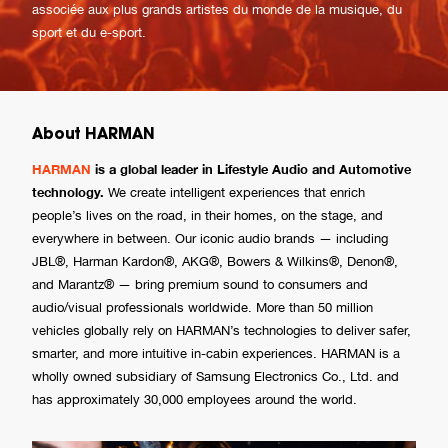
associée aux plus grands artistes du monde de la musique, du
sport et du e-sport.
About HARMAN
HARMAN
is a global leader in Lifestyle Audio and Automotive
technology.
We create intelligent experiences that enrich
people’s lives on the road, in their homes, on the stage, and
everywhere in between. Our iconic audio brands — including
JBL®, Harman Kardon®, AKG®, Bowers & Wilkins®, Denon®,
and Marantz® — bring premium sound to consumers and
audio/visual professionals worldwide. More than 50 million
vehicles globally rely on HARMAN’s technologies to deliver safer,
smarter, and more intuitive in-cabin experiences. HARMAN is a
wholly owned subsidiary of Samsung Electronics Co., Ltd. and
has approximately 30,000 employees around the world.