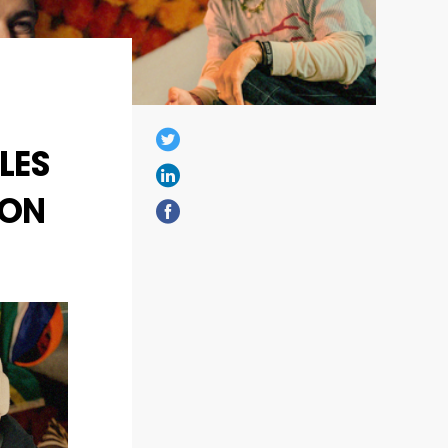
LES
ION