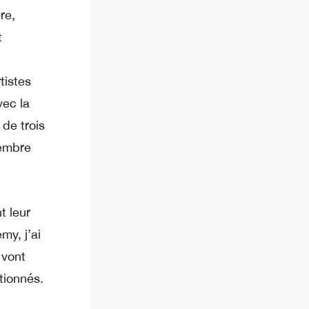
re,
t
tistes
vec la
de trois
vembre
t leur
my, j’ai
 vont
tionnés.