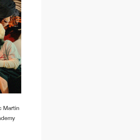
c Martin
cademy