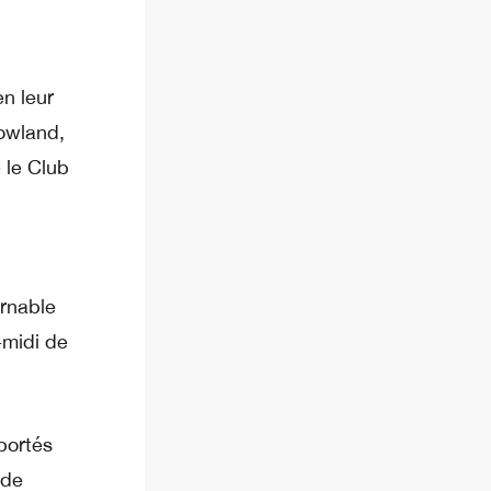
n leur
rowland,
 le Club
urnable
-midi de
xportés
 de