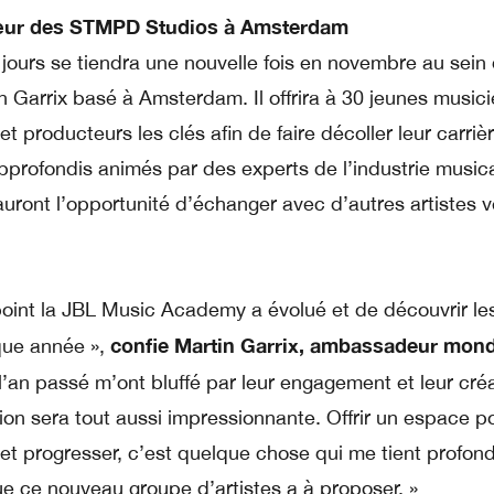
cœur des STMPD Studios à Amsterdam
jours se tiendra une nouvelle fois en novembre au sein
 Garrix basé à Amsterdam. Il offrira à 30 jeunes musici
 producteurs les clés afin de faire décoller leur carriè
approfondis animés par des experts de l’industrie music
auront l’opportunité d’échanger avec d’autres artistes 
 point la JBL Music Academy a évolué et de découvrir les
confie Martin Garrix, ambassadeur mond
aque année »,
 l’an passé m’ont bluffé par leur engagement et leur créa
tion sera tout aussi impressionnante. Offrir un espace p
et progresser, c’est quelque chose qui me tient profo
ue ce nouveau groupe d’artistes a à proposer. »