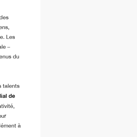
 des
ens,
re. Les
ale –
venus du
 talents
ial de
tivité,
our
ndément à