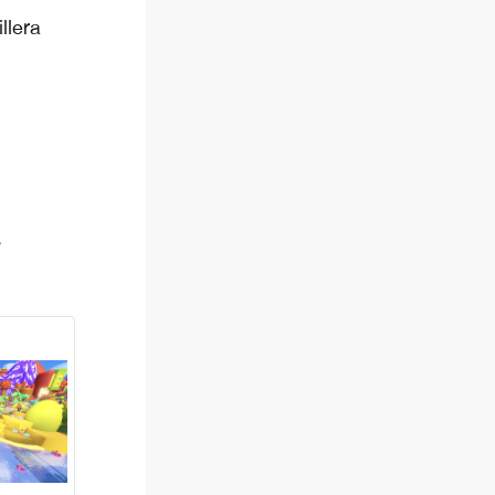
llera
s