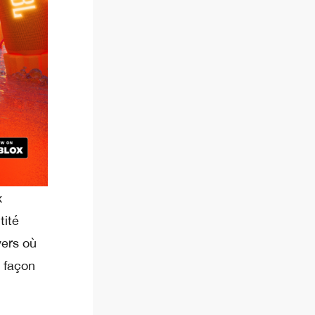
x
tité
vers où
e façon