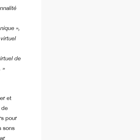
nnalité
unique »,
virtuel
s
rtuel de
 »
er et
n de
rs pour
s sons
ar