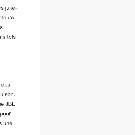
es juke-
cteurs.
es
fs tels
r des
u son.
ue JBL
pour
s une