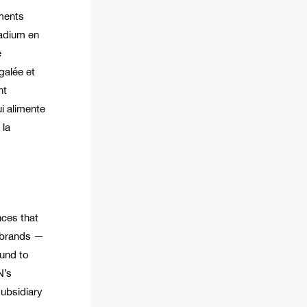
ments
adium en
é
galée et
nt
i alimente
 la
nces that
o brands —
und to
N’s
subsidiary