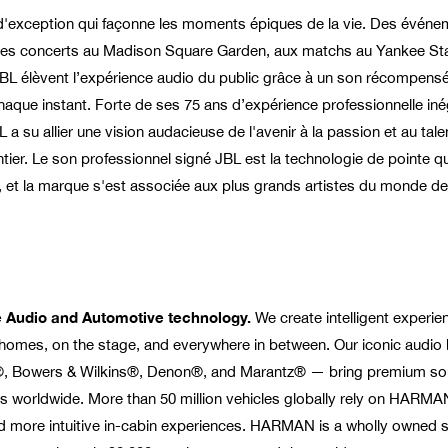
d'exception qui façonne les moments épiques de la vie. Des événe
 concerts au Madison Square Garden, aux matchs au Yankee St
 JBL élèvent l’expérience audio du public grâce à un son récompens
que instant. Forte de ses 75 ans d’expérience professionnelle iné
a su allier une vision audacieuse de l'avenir à la passion et au tale
ier. Le son professionnel signé JBL est la technologie de pointe qu
 et la marque s'est associée aux plus grands artistes du monde de
yle Audio and Automotive technology.
We create intelligent experie
eir homes, on the stage, and everywhere in between. Our iconic audi
, Bowers & Wilkins®, Denon®, and Marantz® — bring premium so
s worldwide. More than 50 million vehicles globally rely on HARMA
and more intuitive in-cabin experiences. HARMAN is a wholly owned 