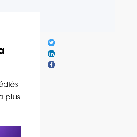
a
édiés
a plus