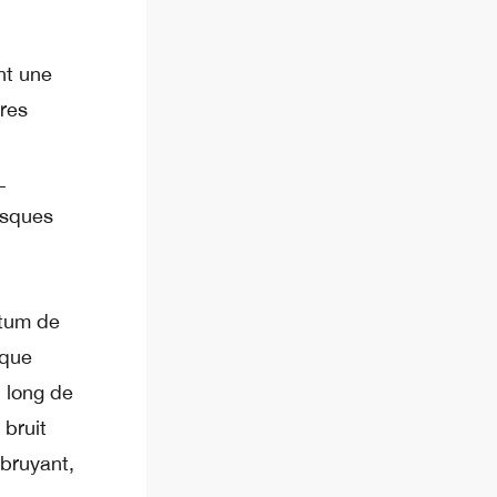
nt une
res
L
asques
ntum de
aque
 long de
bruit
 bruyant,