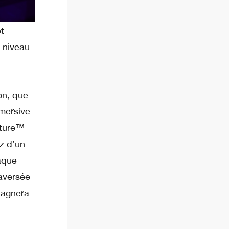
t
 niveau
on, que
mmersive
ature™
z d’un
raque
aversée
pagnera