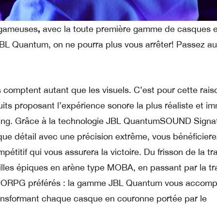
,
gameuses
avec la toute première gamme de casques e
BL Quantum, on ne pourra plus vous arrêter! Passez au
s comptent autant que les visuels. C’est pour cette rais
s proposant l’expérience sonore la plus réaliste et i
aming. Grâce à la technologie JBL QuantumSOUND Sign
ue détail avec une précision extrême, vous bénéficiere
étitif qui vous assurera la victoire. Du frisson de la t
lles épiques en arène type MOBA, en passant par la tr
MORPG préférés : la gamme JBL Quantum vous accom
ansformant chaque casque en couronne portée par le