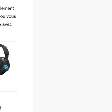
alement
 ou vous
e avec