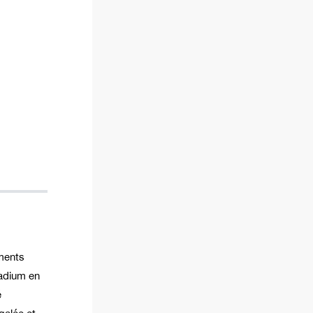
ments
adium en
é