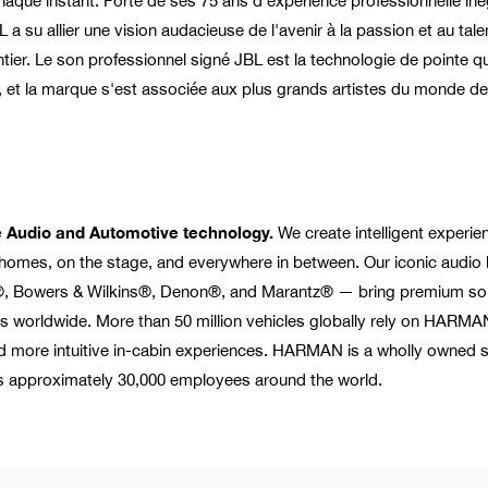
que instant. Forte de ses 75 ans d’expérience professionnelle iné
a su allier une vision audacieuse de l'avenir à la passion et au tale
ier. Le son professionnel signé JBL est la technologie de pointe qu
 et la marque s'est associée aux plus grands artistes du monde de
yle Audio and Automotive technology.
We create intelligent experie
eir homes, on the stage, and everywhere in between. Our iconic audi
, Bowers & Wilkins®, Denon®, and Marantz® — bring premium so
s worldwide. More than 50 million vehicles globally rely on HARMA
and more intuitive in-cabin experiences. HARMAN is a wholly owned 
s approximately 30,000 employees around the world.