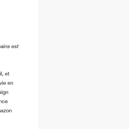
ains est
, et
vie en
sign
ence
mazon