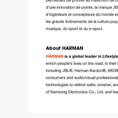
permettant de profiter au maximum de cha
d'une innovation de pointe, la marque JBL 
d'ingénieurs et concepteurs du monde ent
les grands événements de la culture pop,
musique, du sport et du e-sport.
About HARMAN
HARMAN
is a global leader in Lifest
enrich people’s lives on the road, in th
including JBL®, Harman Kardon®, AKG®
consumers and audio/visual professional
technologies to deliver safer, smarter, 
of Samsung Electronics Co., Ltd. and ha