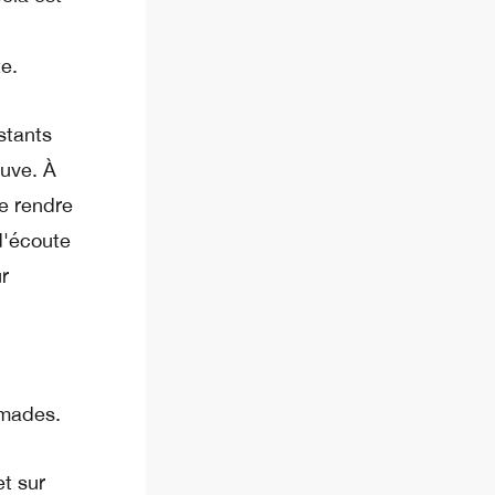
e.
stants
ouve. À
se rendre
d'écoute
r
omades.
t sur