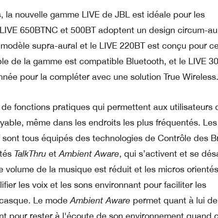
s, la nouvelle gamme LIVE de JBL est idéale pour les
LIVE 650BTNC et 500BT adoptent un design circum-au
n modèle supra-aural et le LIVE 220BT est conçu pour c
ble de la gamme est compatible Bluetooth, et le LIVE 3
année pour la compléter avec une solution True Wireless
e fonctions pratiques qui permettent aux utilisateurs 
royable, même dans les endroits les plus fréquentés. Les
sont tous équipés des technologies de Contrôle des Br
ités
TalkThru
et
Ambient Aware
, qui s’activent et se dés
le volume de la musique est réduit et les micros orienté
ifier les voix et les sons environnant pour faciliter les
e casque. Le mode
Ambient Aware
permet quant à lui de
ant pour rester à l'écoute de son environnement quand c