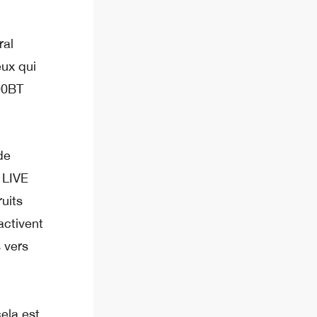
ral
eux qui
00BT
.
de
 LIVE
uits
activent
s vers
ela est