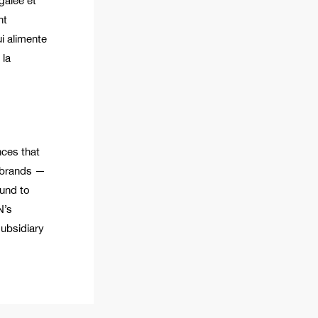
galée et
nt
i alimente
 la
nces that
o brands —
und to
N’s
subsidiary