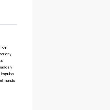
n de
perior y
es
onados y
 impulsa
 del mundo