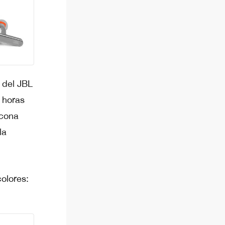
 del JBL
 horas
icona
la
olores: