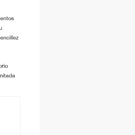
mentos
u
encillez
orio
imitada