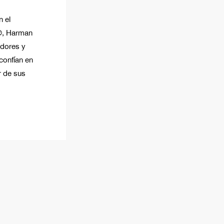
n el
L®, Harman
dores y
confían en
r de sus