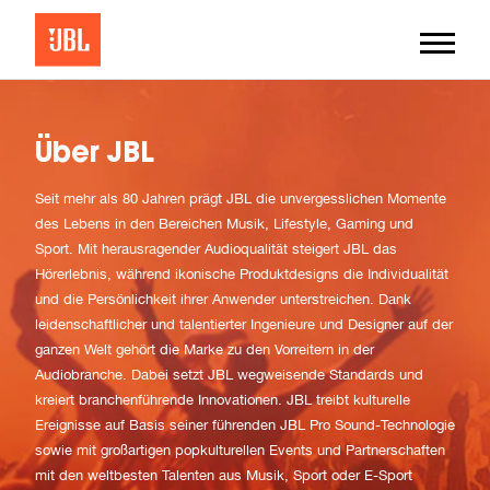
Über JBL
Seit mehr als 80 Jahren prägt JBL die unvergesslichen Momente
des Lebens in den Bereichen Musik, Lifestyle, Gaming und
Sport. Mit herausragender Audioqualität steigert JBL das
Hörerlebnis, während ikonische Produktdesigns die Individualität
und die Persönlichkeit ihrer Anwender unterstreichen. Dank
leidenschaftlicher und talentierter Ingenieure und Designer auf der
ganzen Welt gehört die Marke zu den Vorreitern in der
Audiobranche. Dabei setzt JBL wegweisende Standards und
kreiert branchenführende Innovationen. JBL treibt kulturelle
Ereignisse auf Basis seiner führenden JBL Pro Sound-Technologie
sowie mit großartigen popkulturellen Events und Partnerschaften
mit den weltbesten Talenten aus Musik, Sport oder E-Sport