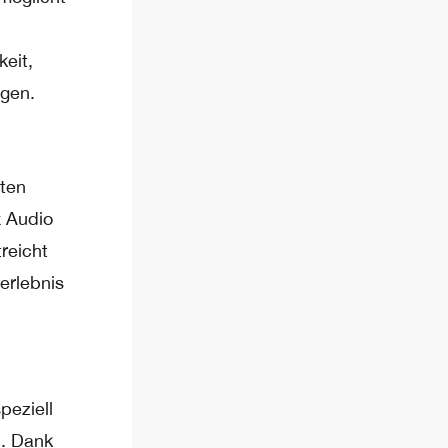
eit,
agen.
sten
x Audio
reicht
erlebnis
peziell
n. Dank