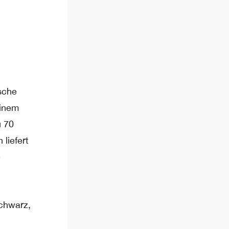
sche
einem
u 70
liefert
e
chwarz,