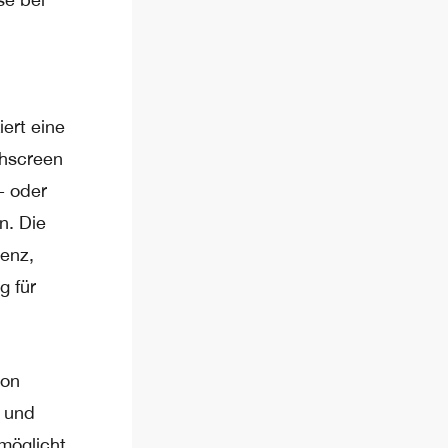
ert eine
chscreen
- oder
n. Die
tenz,
g für
von
r und
möglicht