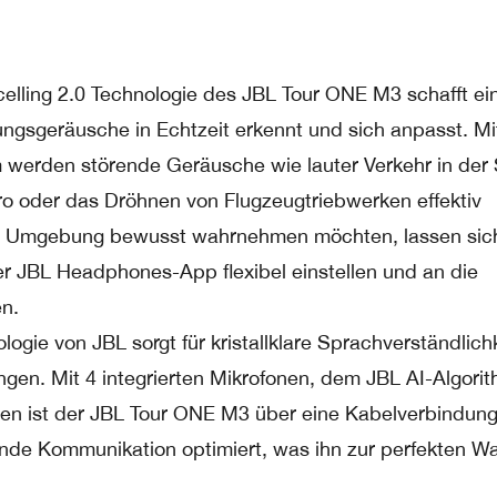
elling 2.0 Technologie des JBL Tour ONE M3 schafft ei
sgeräusche in Echtzeit erkennt und sich anpasst. Mi
m werden störende Geräusche wie lauter Verkehr in der 
 oder das Dröhnen von Flugzeugtriebwerken effektiv
hre Umgebung bewusst wahrnehmen möchten, lassen sic
r JBL Headphones-App flexibel einstellen und an die
en.
gie von JBL sorgt für kristallklare Sprachverständlichk
ngen. Mit 4 integrierten Mikrofonen, dem JBL AI-Algori
ionen ist der JBL Tour ONE M3 über eine Kabelverbindu
gende Kommunikation optimiert, was ihn zur perfekten Wa