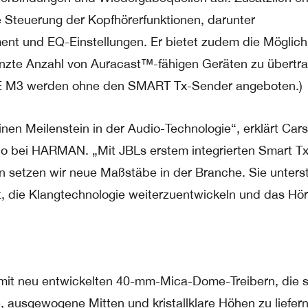
e Steuerung der Kopfhörerfunktionen, darunter
t und EQ-Einstellungen. Er bietet zudem die Möglichk
enzte Anzahl von Auracast™-fähigen Geräten zu übertr
NE M3 werden ohne den SMART Tx-Sender angeboten.)
nen Meilenstein in der Audio-Technologie“, erklärt Car
o bei HARMAN. „Mit JBLs erstem integrierten Smart T
n setzen wir neue Maßstäbe in der Branche. Sie unterst
 die Klangtechnologie weiterzuentwickeln und das Hör
it neu entwickelten 40-mm-Mica-Dome-Treibern, die s
e, ausgewogene Mitten und kristallklare Höhen zu liefer