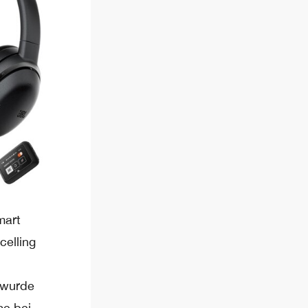
mart
celling
d wurde
se bei