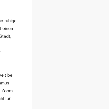
ne ruhige
t einem
Stadt,
h
eit bei
thmus
ng Zoom-
hl für