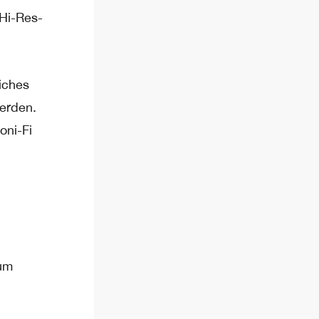
 Hi-Res-
liches
werden.
oni-Fi
aum