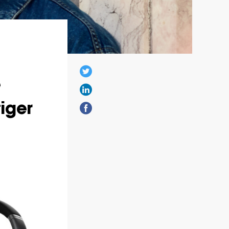
e
iger