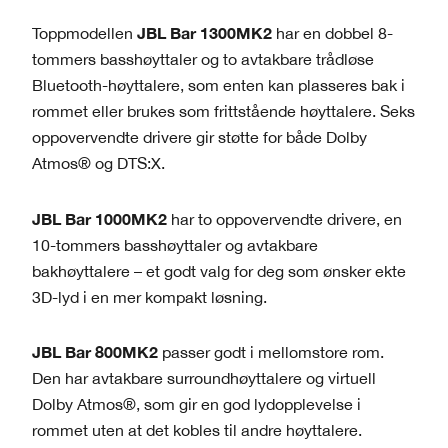
JBL Bar 1300MK2
Toppmodellen
har en dobbel 8-
tommers basshøyttaler og to avtakbare trådløse
Bluetooth-høyttalere, som enten kan plasseres bak i
rommet eller brukes som frittstående høyttalere. Seks
oppovervendte drivere gir støtte for både Dolby
Atmos® og DTS:X.
JBL Bar 1000MK2
har to oppovervendte drivere, en
10-tommers basshøyttaler og avtakbare
bakhøyttalere – et godt valg for deg som ønsker ekte
3D-lyd i en mer kompakt løsning.
JBL Bar 800MK2
passer godt i mellomstore rom.
Den har avtakbare surroundhøyttalere og virtuell
Dolby Atmos®, som gir en god lydopplevelse i
rommet uten at det kobles til andre høyttalere.