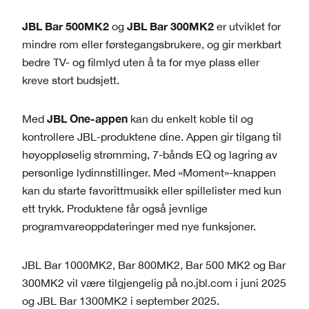
JBL Bar 500MK2
JBL Bar 300MK2
og
er utviklet for
mindre rom eller førstegangsbrukere, og gir merkbart
bedre TV- og filmlyd uten å ta for mye plass eller
kreve stort budsjett.
JBL One-appen
Med
kan du enkelt koble til og
kontrollere JBL-produktene dine. Appen gir tilgang til
høyoppløselig strømming, 7-bånds EQ og lagring av
personlige lydinnstillinger. Med «Moment»-knappen
kan du starte favorittmusikk eller spillelister med kun
ett trykk. Produktene får også jevnlige
programvareoppdateringer med nye funksjoner.
JBL Bar 1000MK2, Bar 800MK2, Bar 500 MK2 og Bar
300MK2 vil være tilgjengelig på no.jbl.com i juni 2025
og JBL Bar 1300MK2 i september 2025.