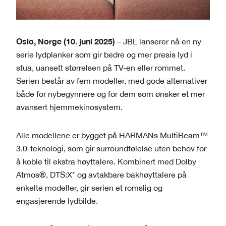
Oslo, Norge (10. juni 2025)
– JBL lanserer nå en ny
serie lydplanker som gir bedre og mer presis lyd i
stua, uansett størrelsen på TV-en eller rommet.
Serien består av fem modeller, med gode alternativer
både for nybegynnere og for dem som ønsker et mer
avansert hjemmekinosystem.
Alle modellene er bygget på HARMANs MultiBeam™
3.0-teknologi, som gir surroundfølelse uten behov for
å koble til ekstra høyttalere. Kombinert med Dolby
Atmos®, DTS:X* og avtakbare bakhøyttalere på
enkelte modeller, gir serien et romslig og
engasjerende lydbilde.