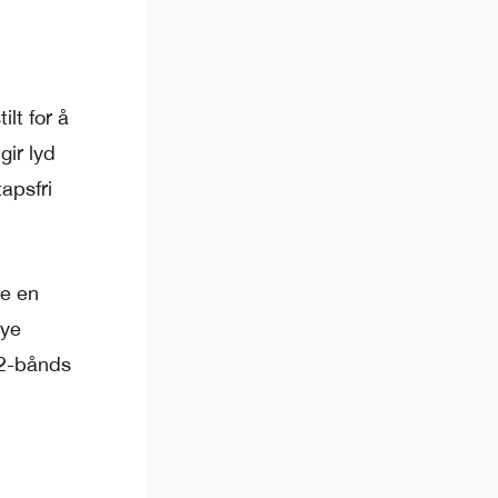
lt for å
gir lyd
apsfri
ge en
nye
12-bånds