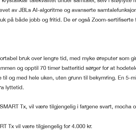
rystallklar talekvalitet under samtaler, selv i støyfylte m
evet av JBLs AI-algoritme og avanserte samtalefunksjon
uk på både jobb og fritid. De er også Zoom-sertifiserte 
ortabel bruk over lengre tid, med myke øreputer som gi
ammen og opptil 70 timer batteritid sørger for at hodete
 til og med hele uken, uten grunn til bekymring. En 5-m
a lyttetid.
 SMART Tx, vil være tilgjengelig i fargene svart, mocha o
Tx vil være tilgjengelig for 4.000 kr.