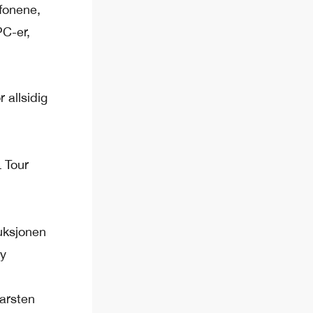
fonene,
PC-er,
 allsidig
L Tour
uksjonen
ny
Carsten