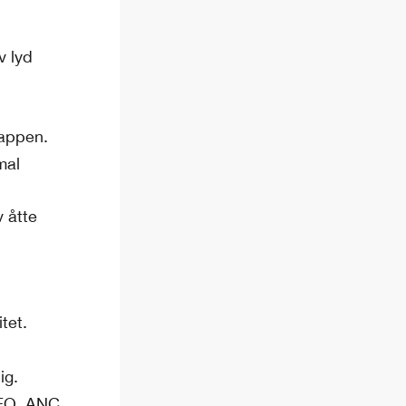
v lyd
 appen.
mal
v åtte
tet.
ig.
, EQ, ANC