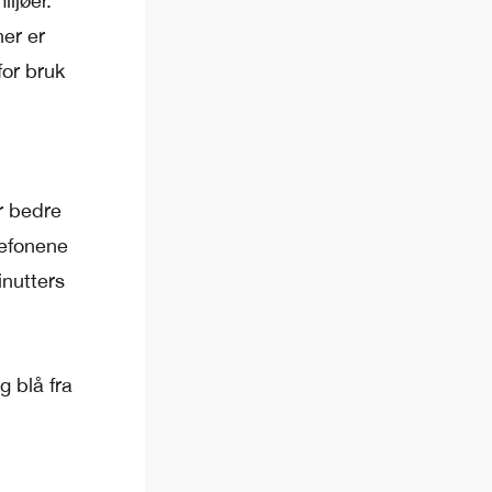
iljøer.
er er
for bruk
r bedre
lefonene
inutters
g blå fra