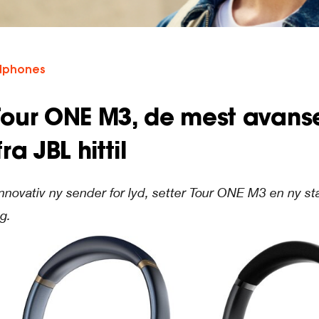
dphones
our ONE M3, de mest avans
a JBL hittil
nnovativ ny sender for lyd, setter Tour ONE M3 en ny s
g.