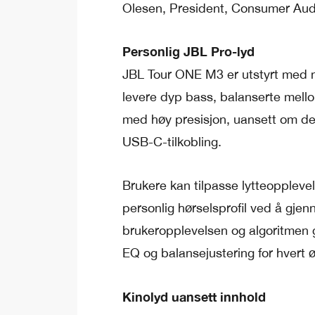
Olesen, President, Consumer Au
Personlig JBL Pro-lyd
JBL Tour ONE M3 er utstyrt med n
levere dyp bass, balanserte mello
med høy presisjon, uansett om den
USB-C-tilkobling.
Brukere kan tilpasse lytteoppleve
personlig hørselsprofil ved å gj
brukeropplevelsen og algoritmen 
EQ og balansejustering for hvert ø
Kinolyd uansett innhold