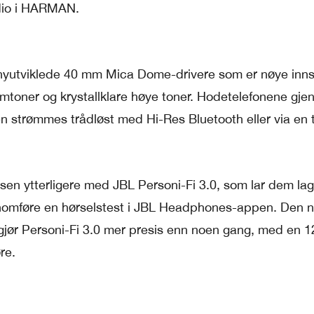
dio i HARMAN.
yutviklede 40 mm Mica Dome-drivere som er nøye innsti
mtoner og krystallklare høye toner. Hodetelefonene gjen
 strømmes trådløst med Hi-Res Bluetooth eller via en t
lsen ytterligere med JBL Personi-Fi 3.0, som lar dem la
ennomføre en hørselstest i JBL Headphones-appen. Den 
gjør Personi-Fi 3.0 mer presis enn noen gang, med en 
re.