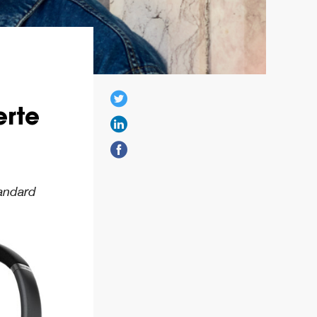
erte
tandard