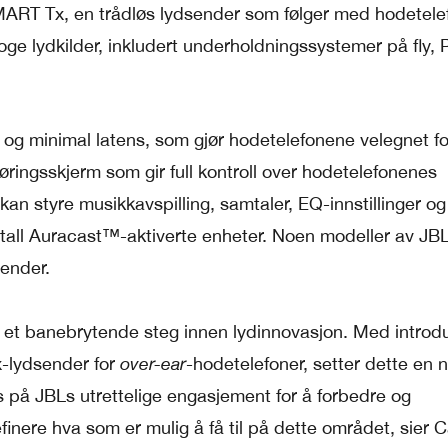
ART Tx, en trådløs lydsender som følger med hodetele
oge lydkilder, inkludert underholdningssystemer på fly, 
 og minimal latens, som gjør hodetelefonene velegnet for
røringsskjerm som gir full kontroll over hodetelefonenes
 kan styre musikkavspilling, samtaler, EQ-innstillinger og
antall Auracast™-aktiverte enheter. Noen modeller av JB
ender.
 et banebrytende steg innen lydinnovasjon. Med introd
x-lydsender for
over-ear
-hodetelefoner, setter dette en 
s på JBLs utrettelige engasjement for å forbedre og
efinere hva som er mulig å få til på dette området, sier 