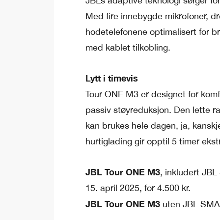
JBLs adaptive teknologi sørger for k
Med fire innebygde mikrofoner, dr
hodetelefonene optimalisert for br
med kablet tilkobling.
Lytt i timevis
Tour ONE M3 er designet for komf
passiv støyreduksjon. Den lette r
kan brukes hele dagen, ja, kanskje
hurtiglading gir opptil 5 timer ekstr
JBL Tour ONE M3
, inkludert JBL
15. april 2025, for 4.500 kr.
JBL Tour ONE M3
uten JBL SMART 