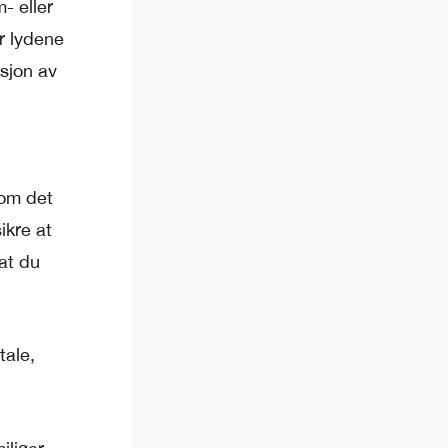
- eller
r lydene
nsjon av
 om det
ikre at
at du
tale,