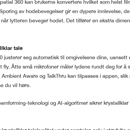
ial 360 kan brukerne konvertere hvilket som helst film
. Sporing av hodebevegelser gir en dypere innlevelse, de
når lytteren beveger hodet. Det tilfører en ekstra dime
lklar tale
0 justerer seg automatisk til omgivelsene dine, uansett
 et fly. Åtte små mikrofoner måler lydene rundt deg for å s
 Ambient Aware og TalkThru kan tilpasses i appen, slik 
 du vil høre.
forming-teknologi og AI-algoritmer sikrer krystallklar 