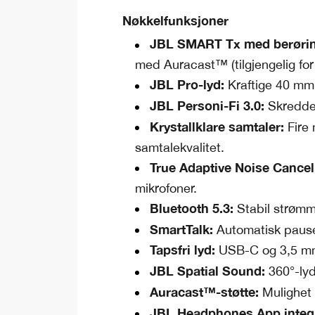
Nøkkelfunksjoner
JBL SMART Tx med berøri
med Auracast™ (tilgjengelig for
JBL Pro-lyd:
Kraftige 40 mm 
JBL Personi-Fi 3.0:
Skredder
Krystallklare samtaler:
Fire
samtalekvalitet.
True Adaptive Noise Cancel
mikrofoner.
Bluetooth 5.3:
Stabil strømmi
SmartTalk:
Automatisk pause
Tapsfri lyd:
USB-C og 3,5 mm-
JBL Spatial Sound:
360°-lyd
Auracast™-støtte:
Mulighet 
JBL Headphones App integ