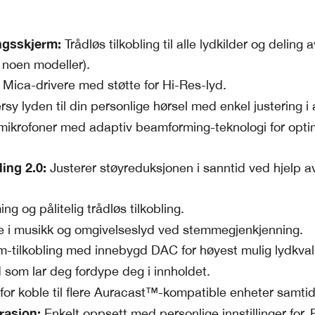
ngsskjerm:
Trådløs tilkobling til alle lydkilder og deling a
 noen modeller).
Mica-drivere med støtte for Hi-Res-lyd.
sy lyden til din personlige hørsel med enkel justering i
 mikrofoner med adaptiv beamforming-teknologi for opti
ling 2.0:
Justerer støyreduksjonen i sanntid ved hjelp a
ng og pålitelig trådløs tilkobling.
 i musikk og omgivelseslyd ved stemmegjenkjenning.
tilkobling med innebygd DAC for høyest mulig lydkvali
 som lar deg fordype deg i innholdet.
for koble til flere Auracast™-kompatible enheter samtid
rasjon:
Enkelt oppsett med personlige innstillinger for