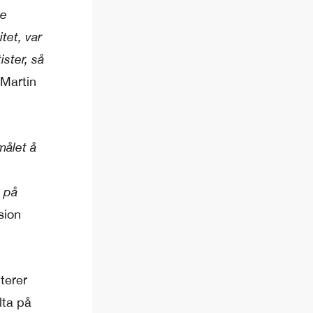
le
tet, var
ster, så
 Martin
målet å
e på
sion
terer
lta på