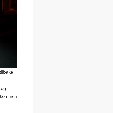
tilbake
 og
velkommen