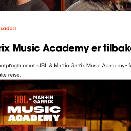
sadors
rix Music Academy er tilba
lentprogrammet «JBL & Martin Garrix Music Academy» f
ke reise.