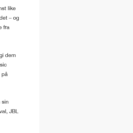
st like
det – og
 fra
 gi dem
sic
m på
 sin
val, JBL