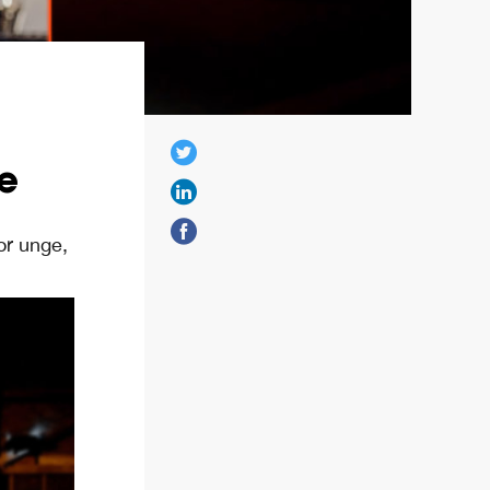
ke
or unge,