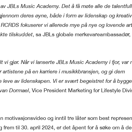
 av JBLs Music Academy. Det å få møte alle de talentful
 gjennom deres øyne, både i form av lidenskap og kreativi
RCRDS fokuserer vi allerede mye på nye og lovende arti
te tilskuddet
, sa JBLs globale merkevareambassadør,
t vi gjør. Når vi lanserte JBLs Music Academy i fjor, var 
 artistene på en karriere i musikkbransjen, og gi dem
 leve av lidenskapen. Vi er svært begeistret for å bygg
n van Dormael
, Vice President Marketing for Lifestyle Divi
n motivasjonsvideo og inntil tre låter som best represen
 frem til 30. april 2024, er det åpent for å søke om å de