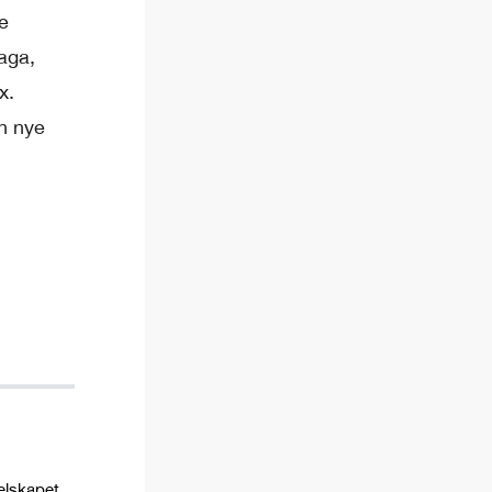
e
aga,
x.
en nye
Selskapet