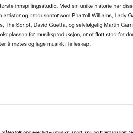
te innspillingsstudio. Med sin unike historie har diss
le artister og produsenter som Pharrell Williams, Lady G
The Script, David Guetta, og selvfølgelig Martin Garri
ekeplassen for musikkproduksjon, er et flott sted for d
er å møtes og lage musikk i felleskap.
måten folk opplever lyd – i musikk, sport, spill og hverdagslivet. 