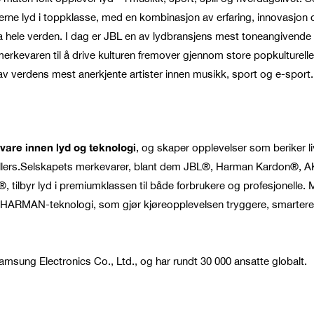
derne lyd i toppklasse, med en kombinasjon av erfaring, innovasjon 
ra hele verden. I dag er JBL en av lydbransjens mest toneangivende 
rkevaren til å drive kulturen fremover gjennom store popkulturelle
verdens mest anerkjente artister innen musikk, sport og e-sport.
vare innen lyd og teknologi
, og skaper opplevelser som beriker l
t ellers.Selskapets merkevarer, blant dem JBL®, Harman Kardon®, 
tilbyr lyd i premiumklassen til både forbrukere og profesjonelle. 
med HARMAN-teknologi, som gjør kjøreopplevelsen tryggere, smarter
sung Electronics Co., Ltd., og har rundt 30 000 ansatte globalt.