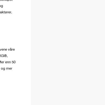
og
aktører.
ivene våre
AKG®,
Mer enn 50
e og mer