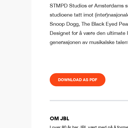
STMPD Studios er Amsterdams størs
studioene tatt imot (inter)nasjona
Snoop Dogg, The Black Eyed Peas, 
Designet for å være den ultimate l
generasjonen av musikalske talent
DOWNLOAD AS PDF
OM JBL
I over 80 år har JBL vært med på å forme 