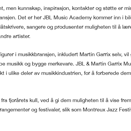
ent, men kunnskap, inspirasjon, kontakter og støtte er min
bransjen. Det er her JBL Music Academy kommer inn i bil
åtskrivere, sangere og produsenter muligheten til å lære
dre artister.
urer i musikkbransjen, inkludert Martin Garrix selv, vil
kape musikk og bygge merkevare. JBL & Martin Garrix Mu
ikt i ulike deler av musikkindustrien, for å forberede de
fra fjorårets kull, ved å gi dem muligheten til å vise frem
angementer og festivaler, slik som Montreux Jazz Festi