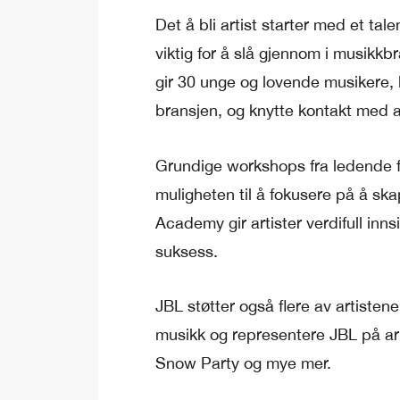
Det å bli artist starter med et tal
viktig for å slå gjennom i musikk
gir 30 unge og lovende musikere, l
bransjen, og knytte kontakt med an
Grundige workshops fra ledende fig
muligheten til å fokusere på å s
Academy gir artister verdifull inns
suksess.
JBL støtter også flere av artistene 
musikk og representere JBL på arr
Snow Party og mye mer.