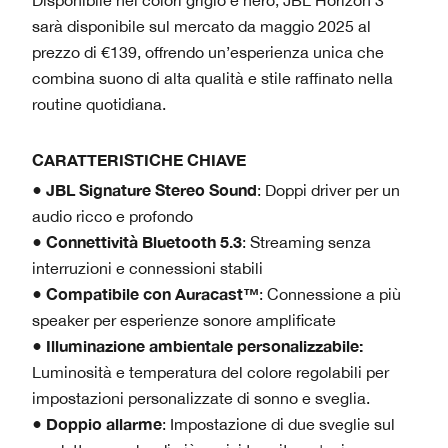
Disponibile nei colori grigio e nero, JBL Horizon 3
sarà disponibile sul mercato da maggio 2025 al
prezzo di €139, offrendo un’esperienza unica che
combina suono di alta qualità e stile raffinato nella
routine quotidiana.
CARATTERISTICHE CHIAVE
JBL Signature Stereo Sound
●
: Doppi driver per un
audio ricco e profondo
Connettività Bluetooth 5.3
●
: Streaming senza
interruzioni e connessioni stabili
Compatibile con Auracast™
●
: Connessione a più
speaker per esperienze sonore amplificate
Illuminazione ambientale personalizzabile:
●
Luminosità e temperatura del colore regolabili per
impostazioni personalizzate di sonno e sveglia.
Doppio allarme
●
: Impostazione di due sveglie sul