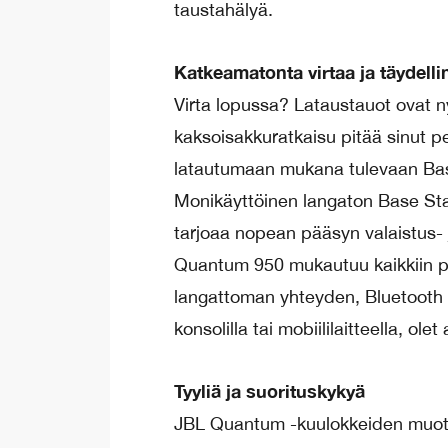
taustahälyä.
Katkeamatonta virtaa ja täydelli
Virta lopussa? Lataustauot ovat 
kaksoisakkuratkaisu pitää sinut p
latautumaan mukana tulevaan Base
Monikäyttöinen langaton Base Sta
tarjoaa nopean pääsyn valaistus- 
Quantum 950 mukautuu kaikkiin pel
langattoman yhteyden, Bluetooth 5.3
konsolilla tai mobiililaitteella, olet
Tyyliä ja suorituskykyä
JBL Quantum -kuulokkeiden muotoil