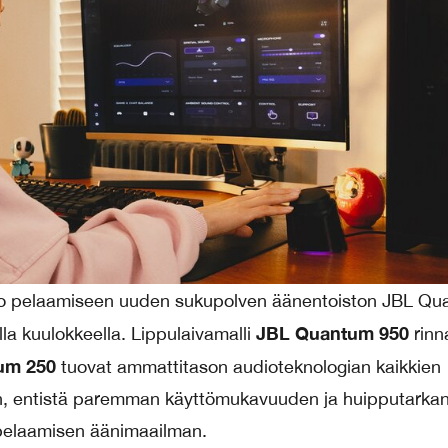
uo pelaamiseen uuden sukupolven äänentoiston JBL Qu
JBL Quantum 950
la kuulokkeella. Lippulaivamalli
rinn
um 250
tuovat ammattitason audioteknologian kaikkien
een, entistä paremman käyttömukavuuden ja huipputarka
pelaamisen äänimaailman.