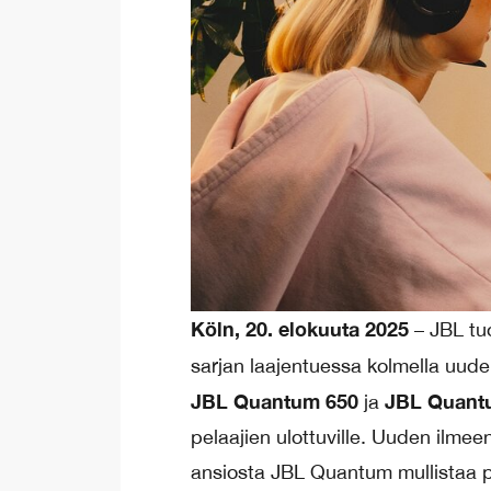
Köln, 20. elokuuta 2025
– JBL t
sarjan laajentuessa kolmella uudel
JBL Quantum 650
JBL Quant
ja
pelaajien ulottuville. Uuden ilm
ansiosta JBL Quantum mullistaa 