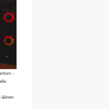
antum -
alla
n äänen