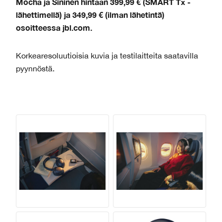
Mocha ja Sininen hintaan 399,99 € (SMART Tx -
lähettimellä) ja 349,99 € (ilman lähetintä)
osoitteessa jbl.com.
Korkearesoluutioisia kuvia ja testilaitteita saatavilla
pyynnöstä.