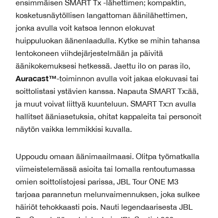
ensimmäisen SMART Tx -lähettimen; kompaktin,
kosketusnäytöllisen langattoman äänilähettimen,
jonka avulla voit katsoa lennon elokuvat
huippuluokan äänenlaadulla. Kytke se mihin tahansa
lentokoneen viihdejärjestelmään ja päivitä
äänikokemuksesi hetkessä. Jaettu ilo on paras ilo,
Auracast™
-toiminnon avulla voit jakaa elokuvasi tai
soittolistasi ystävien kanssa. Napauta SMART Tx:ää,
ja muut voivat liittyä kuunteluun. SMART Tx:n avulla
hallitset ääniasetuksia, ohitat kappaleita tai personoit
näytön vaikka lemmikkisi kuvalla.
Uppoudu omaan äänimaailmaasi. Olitpa työmatkalla
viimeistelemässä asioita tai lomalla rentoutumassa
omien soittolistojesi parissa, JBL Tour ONE M3
tarjoaa parannetun melunvaimennuksen, joka sulkee
häiriöt tehokkaasti pois. Nauti legendaarisesta JBL