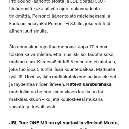
Pro Sound -äänentoistosta ja JBL Spatial 360 -
tilaäänestä koko päivän ajan mukavuudesta
tinkimättä. Personoi äänentoisto mieleiseksesi ja
kuuloosi sopivaksi Personi-Fi 3.0:lla, joka räätälöi
äänen juuri sinulle.
Älä anna akun rajoittaa menoasi. Jopa 70 tunnin
toistoaika varmistaa, että musiikki soi tauotta koko
matkan ajan. Kiireessä riittää 5 minuutin pikalataus,
joka tuo jopa 5 tuntia lisää kuunteluaikaa. Matkusta
tyylillä. Uusi tyylikäs matkakotelo suojaa kuulokkeet
Kätevä karabiinihaka
ja täydentää niiden ilmeen.
mahdollistaa helpon kiinnityksen laukkuun tai
matkalaukkuun – kuljeta kuulokkeesi mukana
vaivatta ja turvallisesti.
JBL Tour ONE M3 on nyt saatavilla väreissä Musta,