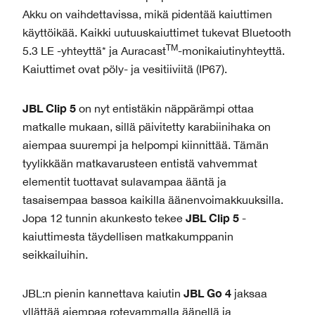
Akku on vaihdettavissa, mikä pidentää kaiuttimen
käyttöikää. Kaikki uutuuskaiuttimet tukevat Bluetooth
TM
5.3 LE -yhteyttä* ja Auracast
-monikaiutinyhteyttä.
Kaiuttimet ovat pöly- ja vesitiiviitä (IP67).
JBL Clip 5
on nyt entistäkin näppärämpi ottaa
matkalle mukaan, sillä päivitetty karabiinihaka on
aiempaa suurempi ja helpompi kiinnittää. Tämän
tyylikkään matkavarusteen entistä vahvemmat
elementit tuottavat sulavampaa ääntä ja
tasaisempaa bassoa kaikilla äänenvoimakkuuksilla.
JBL Clip 5
Jopa 12 tunnin akunkesto tekee
-
kaiuttimesta täydellisen matkakumppanin
seikkailuihin.
JBL Go 4
JBL:n pienin kannettava kaiutin
jaksaa
yllättää aiempaa rotevammalla äänellä ja