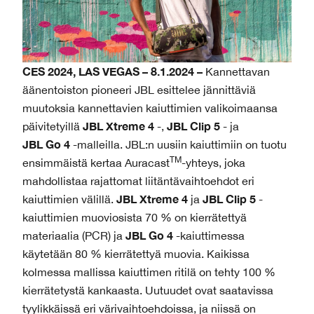
CES 2024, LAS VEGAS – 8.1.2024 –
Kannettavan
äänentoiston pioneeri JBL esittelee jännittäviä
muutoksia kannettavien kaiuttimien valikoimaansa
JBL Xtreme 4
JBL Clip 5
päivitetyillä
-,
- ja
JBL Go 4
-malleilla. JBL:n uusiin kaiuttimiin on tuotu
TM
ensimmäistä kertaa Auracast
-yhteys, joka
mahdollistaa rajattomat liitäntävaihtoehdot eri
JBL Xtreme 4
JBL Clip 5
kaiuttimien välillä.
ja
-
kaiuttimien muoviosista 70 % on kierrätettyä
JBL Go 4
materiaalia (PCR) ja
-kaiuttimessa
käytetään 80 % kierrätettyä muovia. Kaikissa
kolmessa mallissa kaiuttimen ritilä on tehty 100 %
kierrätetystä kankaasta. Uutuudet ovat saatavissa
tyylikkäissä eri värivaihtoehdoissa, ja niissä on