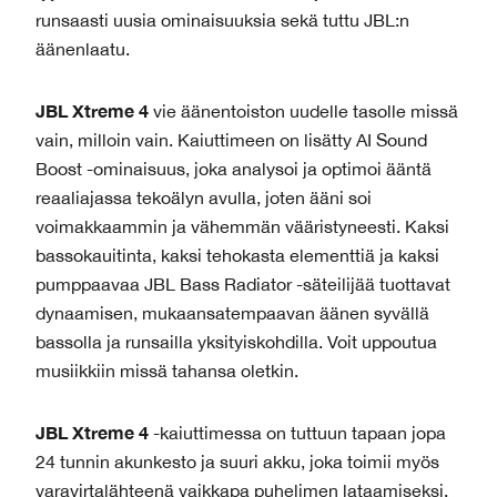
runsaasti uusia ominaisuuksia sekä tuttu JBL:n
äänenlaatu.
JBL Xtreme 4
vie äänentoiston uudelle tasolle missä
vain, milloin vain. Kaiuttimeen on lisätty AI Sound
Boost -ominaisuus, joka analysoi ja optimoi ääntä
reaaliajassa tekoälyn avulla, joten ääni soi
voimakkaammin ja vähemmän vääristyneesti. Kaksi
bassokauitinta, kaksi tehokasta elementtiä ja kaksi
pumppaavaa JBL Bass Radiator -säteilijää tuottavat
dynaamisen, mukaansatempaavan äänen syvällä
bassolla ja runsailla yksityiskohdilla. Voit uppoutua
musiikkiin missä tahansa oletkin.
JBL Xtreme 4
-kaiuttimessa on tuttuun tapaan jopa
24 tunnin akunkesto ja suuri akku, joka toimii myös
varavirtalähteenä vaikkapa puhelimen lataamiseksi.