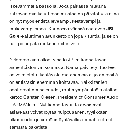
iskevämmällä bassolla. Joka paikassa mukana
kulkevan minikaiuttimen muotoa on päivitetty ja siinä
on nyt myös entistä leveämpi, kestävämpi ja
JBL
mukavampi hihna. Kuudessa värissä saatavan
Go 4
-kaiuttimen akunkesto on jopa 7 tuntia, ja se on
helppo napata mukaan mihin vain.
“Olemme aina olleet ylpeitä JBL:n kannettavan
äänentoiston valikoimasta. Nämä päivitetyt tuotteet
on valmistettu kestävistä materiaaleista, joten meillä
on entistäkin enemmän iloittavaa. Kaikki fanien
odottamat ominaisuudet, mutta ympäristöä ajatellen”
kertoo Carsten Olesen, President of Consumer Audio
HARMANilla. "Nyt kannettavuutta arvostavat
asiakkaat voivat löytää huippuäänen, tyylikkään
ulkomuodon ja ympäristöystävällisemmät tuotteet
samasta paketista.”