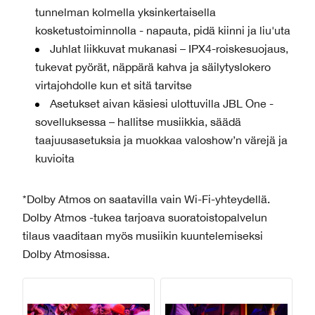
tunnelman kolmella yksinkertaisella
kosketustoiminnolla - napauta, pidä kiinni ja liu'uta
Juhlat liikkuvat mukanasi – IPX4-roiskesuojaus,
tukevat pyörät, näppärä kahva ja säilytyslokero
virtajohdolle kun et sitä tarvitse
Asetukset aivan käsiesi ulottuvilla JBL One -
sovelluksessa – hallitse musiikkia, säädä
taajuusasetuksia ja muokkaa valoshow’n värejä ja
kuvioita
*Dolby Atmos on saatavilla vain Wi-Fi-yhteydellä.
Dolby Atmos -tukea tarjoava suoratoistopalvelun
tilaus vaaditaan myös musiikin kuuntelemiseksi
Dolby Atmosissa.