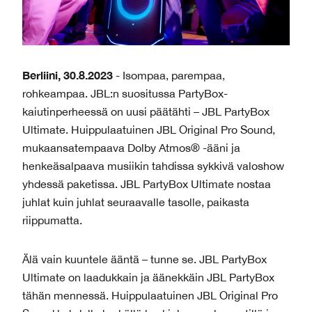
Berliini, 30.8.2023
- Isompaa, parempaa,
rohkeampaa. JBL:n suositussa PartyBox-
kaiutinperheessä on uusi päätähti – JBL PartyBox
Ultimate. Huippulaatuinen JBL Original Pro Sound,
mukaansatempaava Dolby Atmos® -ääni ja
henkeäsalpaava musiikin tahdissa sykkivä valoshow
yhdessä paketissa. JBL PartyBox Ultimate nostaa
juhlat kuin juhlat seuraavalle tasolle, paikasta
riippumatta.
Älä vain kuuntele ääntä – tunne se. JBL PartyBox
Ultimate on laadukkain ja äänekkäin JBL PartyBox
tähän mennessä. Huippulaatuinen JBL Original Pro