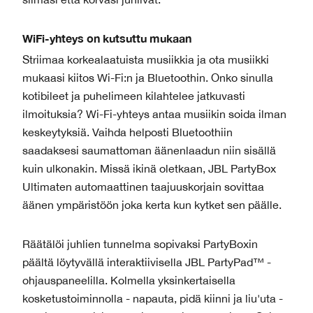
WiFi-yhteys on kutsuttu mukaan
Striimaa korkealaatuista musiikkia ja ota musiikki
mukaasi kiitos Wi-Fi:n ja Bluetoothin. Onko sinulla
kotibileet ja puhelimeen kilahtelee jatkuvasti
ilmoituksia? Wi-Fi-yhteys antaa musiikin soida ilman
keskeytyksiä. Vaihda helposti Bluetoothiin
saadaksesi saumattoman äänenlaadun niin sisällä
kuin ulkonakin. Missä ikinä oletkaan, JBL PartyBox
Ultimaten automaattinen taajuuskorjain sovittaa
äänen ympäristöön joka kerta kun kytket sen päälle.
Räätälöi juhlien tunnelma sopivaksi PartyBoxin
päältä löytyvällä interaktiivisella JBL PartyPad™ -
ohjauspaneelilla. Kolmella yksinkertaisella
kosketustoiminnolla - napauta, pidä kiinni ja liu'uta -