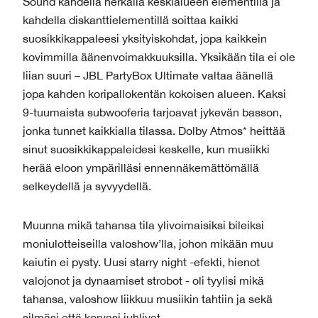
Sound kahdella herkällä keskialueen elementillä ja
kahdella diskanttielementillä soittaa kaikki
suosikkikappaleesi yksityiskohdat, jopa kaikkein
kovimmilla äänenvoimakkuuksilla. Yksikään tila ei ole
liian suuri – JBL PartyBox Ultimate valtaa äänellä
jopa kahden koripallokentän kokoisen alueen. Kaksi
9-tuumaista subwooferia tarjoavat jykevän basson,
jonka tunnet kaikkialla tilassa. Dolby Atmos* heittää
sinut suosikkikappaleidesi keskelle, kun musiikki
herää eloon ympärilläsi ennennäkemättömällä
selkeydellä ja syvyydellä.
Muunna mikä tahansa tila ylivoimaisiksi bileiksi
moniulotteiseilla valoshow’lla, johon mikään muu
kaiutin ei pysty. Uusi starry night -efekti, hienot
valojonot ja dynaamiset strobot - oli tyylisi mikä
tahansa, valoshow liikkuu musiikin tahtiin ja sekä
silmäsi että korvasi juhlivat.