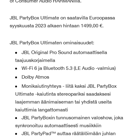
of Consumer Audio HARMANilla.
JBL PartyBox Ultimate on saatavilla Euroopassa
syyskuusta 2023 alkaen hintaan 1499,00 €.
JBL PartyBox Ultimaten ominaisuudet:
JBL Original Pro Sound automaattisella
taajuuskorjaimella
Wi-Fi 6 ja Bluetooth 5.3 (LE Audio -valmius)
Dolby Atmos
Monikaiutinyhteys - liitä kaksi JBL PartyBox
Ultimate -kaiutinta stereopariksi saadaksesi
laajemman äänimaiseman tai yhdistä useita
kaiuttimia langattomasti
JBL PartyBoxin tunnusomainen valoshow, joka
synkronoituu automaattisesti musiikkiin
JBL PartyPad™ auttaa räätälöimään juhlan