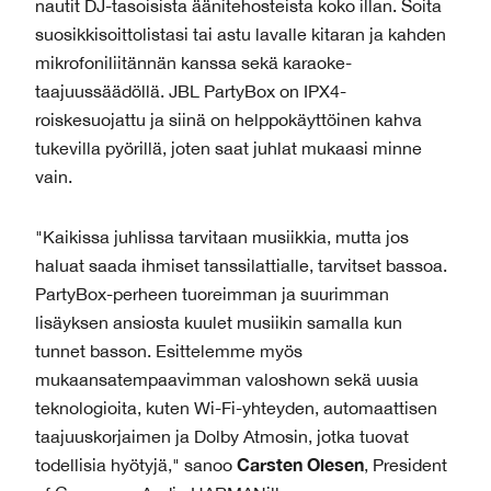
nautit DJ-tasoisista äänitehosteista koko illan. Soita
suosikkisoittolistasi tai astu lavalle kitaran ja kahden
mikrofoniliitännän kanssa sekä karaoke-
taajuussäädöllä. JBL PartyBox on IPX4-
roiskesuojattu ja siinä on helppokäyttöinen kahva
tukevilla pyörillä, joten saat juhlat mukaasi minne
vain.
"Kaikissa juhlissa tarvitaan musiikkia, mutta jos
haluat saada ihmiset tanssilattialle, tarvitset bassoa.
PartyBox-perheen tuoreimman ja suurimman
lisäyksen ansiosta kuulet musiikin samalla kun
tunnet basson. Esittelemme myös
mukaansatempaavimman valoshown sekä uusia
teknologioita, kuten Wi-Fi-yhteyden, automaattisen
taajuuskorjaimen ja Dolby Atmosin, jotka tuovat
Carsten
Olesen
todellisia hyötyjä," sanoo
, President