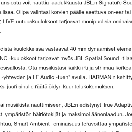
 ansiosta voit nauttia laadukkaasta JBL:n Signature So
ssa. Olipa valintasi korvien päälle asettuva on-ear tai
, LIVE-uutuuskuulokkeet tarjoavat monipuolisia ominais
.
dista kuulokkeissa vastaavat 40 mm dynaamiset elemen
NC -kuulokkeet tarjoavat myös JBL Spatial Sound -tila
isällöstä. Ota musiikistasi kaikki irti ja striimaa korkea
3 -yhteyden ja LE Audio -tuen* avulla. HARMANin kehitt
säksi juuri sinulle räätälöidyn kuuntelukokemuksen.
tai musiikista nauttimiseen, JBL:n edistynyt True Adapt
sti ympäristön häiriötekijät ja maksimoi äänenlaadun. Jo
pahtuu, Smart Ambient -ominaisuus terävöittää ympäristö