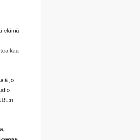
nä elämä
 -
ttoaikaa
siä jo
udio
 JBL:n
a,
uksessa