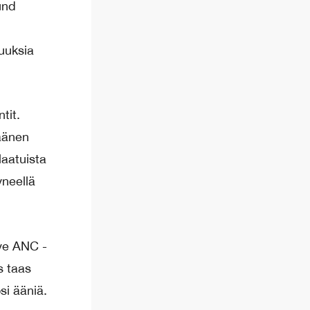
und
uuksia
tit.
aänen
laatuista
yneellä
ive ANC -
s taas
si ääniä.