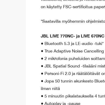
on käytetty FSC-sertifioitua paper
*Saatavilla myöhemmin ohjelmisto
JBL LIVE 770NC- ja LIVE 670NC
● Bluetooth 5.3 ja LE-audio -tuki*
● True Adaptive Noise Cancelling
● 2 mikrofonia puheluiden soittam
● JBL Spatial Sound -tilaääni mistä
● Personi-Fi 2.0 ja räätälöitävät 
● Jopa 50 tunnin akunkesto Blueto
ilman niitä
● 5 minuutin pikalatauksella 4 tunt
● Autoplay ja -pause