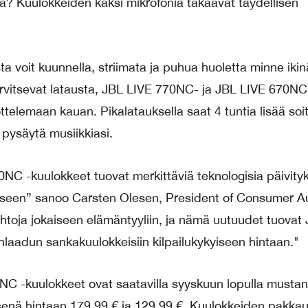
? Kuulokkeiden kaksi mikrofonia takaavat täydellisen
a voit kuunnella, striimata ja puhua huoletta minne iki
tarvitsevat latausta, JBL LIVE 770NC- ja JBL LIVE 670NC
telemaan kauan. Pikalatauksella saat 4 tuntia lisää soi
 pysäytä musiikkiasi.
C -kuulokkeet tuovat merkittäviä teknologisia päivityk
eseen” sanoo Carsten Olesen, President of Consumer A
htoja jokaiseen elämäntyyliin, ja nämä uutuudet tuovat
laadun sankakuulokkeisiin kilpailukykyiseen hintaan."
C -kuulokkeet ovat saatavilla syyskuun lopulla mustan
isenä hintaan 179,99 € ja 129,99 €. Kuulokkeiden pakka