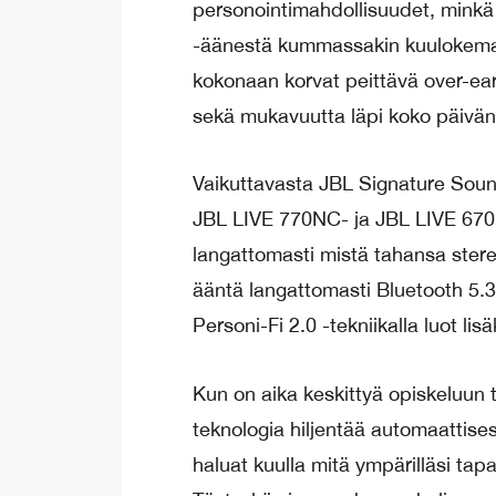
personointimahdollisuudet, minkä
-äänestä kummassakin kuulokemalli
kokonaan korvat peittävä over-ear
sekä mukavuutta läpi koko päivän
Vaikuttavasta JBL Signature Soun
JBL LIVE 770NC- ja JBL LIVE 670
langattomasti mistä tahansa stereos
ääntä langattomasti Bluetooth 5.
Personi-Fi 2.0 -tekniikalla luot li
Kun on aika keskittyä opiskeluun 
teknologia hiljentää automaattise
haluat kuulla mitä ympärilläsi ta