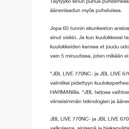
Täytyykö sinun puhua puhelimessa
äänenlaadun myös puheluissa.
Jopa 65 tunnin akunkeston ansiost
sinut viekin. Ja kun kuulokkeesi 
kuulokkeiden kanssa et joudu odot
vain 5 minuutissa, joten mikään ei
“JBL LIVE 770NC- ja JBL LIVE 670N
valmiiksi pidettyyn kuulokeperhe
HARMANilla. “JBL tarjoaa vaihtoe
viimeisimmän teknologian ja äänen
JBL LIVE 770NC- ja JBL LIVE 670N
valkoisena, sinisenä ja hiekanvär