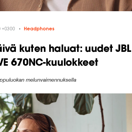
0 +0300
Headphones
ivä kuten haluat: uudet JBL
IVE 670NC-kuulokkeet
uippuluokan melunvaimennuksella