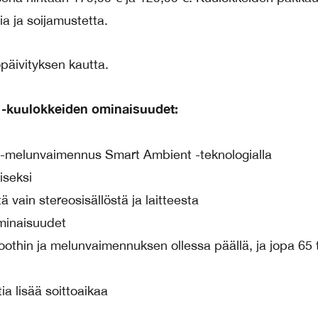
ia ja soijamustetta.
päivityksen kautta.
 -kuulokkeiden ominaisuudet:
 -melunvaimennus Smart Ambient -teknologialla
iseksi
 vain stereosisällöstä ja laitteesta
ominaisuudet
othin ja melunvaimennuksen ollessa päällä, ja jopa 65 
ia lisää soittoaikaa