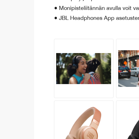
● Monipisteliitännän avulla voit va
● JBL Headphones App asetusten 