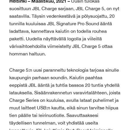
Helsinki – Maaliskuu, 2021 –
Uusin tulokas
suosittuun JBL Charge sarjaan, JBL Charge 5, on nyt
saatavilla. Täysin vedenkestävä ja pölysuojattu, 20
tunnilla kuuluisaa JBL Signature Pro Sound ääntä
ladattava, kannettava kaiutin on todella rouhea
paketti. Uudella näyttävällä logolla ja viileillä
värivaihtoehdoilla viimeistelty JBL Charge 5 ottaa
homman haltuun.
Charge 5:n uusi paranneltu teknologia tarjoaa sinulle
kaupungin parhaan soundin. Kaiutin paahtaa
eeppistä JBL ääntä ja tuhtia bassoa 20 tuntia yhdellä
latauksella. Sisäänrakennetun varavirtalähteen, joista
Charge Series on kuuluisa, avulla lataat puhelimet ja
muut laitteet USB:n kautta, eikä sinun tarvitse hiipua
tien päälle tai leirinuotiolle. Saavuttaaksesi
täydellisen tunnelman, voit yhdistää useita