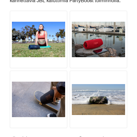
kannettavia JBL kaiuttimia PartyBoost toiminnolla.