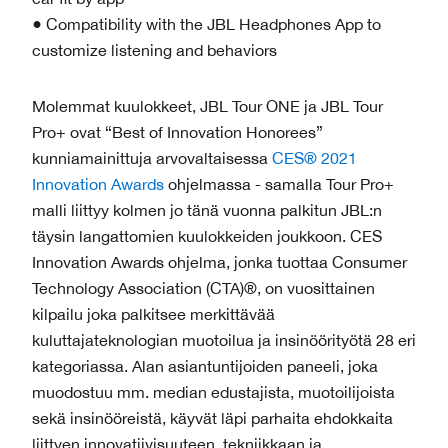
● Compatibility with the JBL Headphones App to
customize listening and behaviors
Molemmat kuulokkeet, JBL Tour ONE ja JBL Tour
Pro+ ovat “Best of Innovation Honorees”
kunniamainittuja arvovaltaisessa
CES® 2021
Innovation Awards
ohjelmassa - samalla Tour Pro+
malli liittyy kolmen jo tänä vuonna palkitun JBL:n
täysin langattomien kuulokkeiden joukkoon. CES
Innovation Awards ohjelma, jonka tuottaa Consumer
Technology Association (CTA)®, on vuosittainen
kilpailu joka palkitsee merkittävää
kuluttajateknologian muotoilua ja insinöörityötä 28 eri
kategoriassa. Alan asiantuntijoiden paneeli, joka
muodostuu mm. median edustajista, muotoilijoista
sekä insinööreistä, käyvät läpi parhaita ehdokkaita
liittyen innovatiivisuuteen, tekniikkaan ja