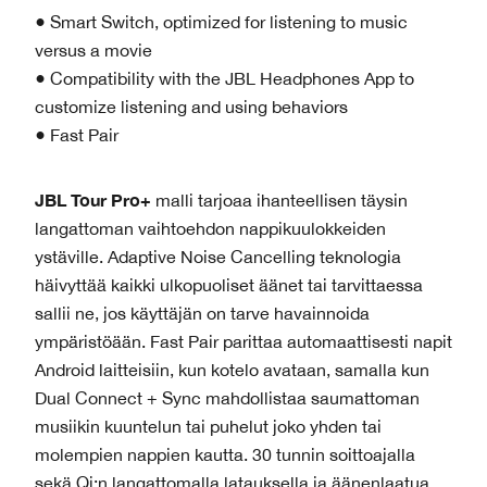
● Smart Switch, optimized for listening to music
versus a movie
● Compatibility with the JBL Headphones App to
customize listening and using behaviors
● Fast Pair
JBL Tour Pro+
malli tarjoaa ihanteellisen täysin
langattoman vaihtoehdon nappikuulokkeiden
ystäville. Adaptive Noise Cancelling teknologia
häivyttää kaikki ulkopuoliset äänet tai tarvittaessa
sallii ne, jos käyttäjän on tarve havainnoida
ympäristöään. Fast Pair parittaa automaattisesti napit
Android laitteisiin, kun kotelo avataan, samalla kun
Dual Connect + Sync mahdollistaa saumattoman
musiikin kuuntelun tai puhelut joko yhden tai
molempien nappien kautta. 30 tunnin soittoajalla
sekä Qi:n langattomalla latauksella ja äänenlaatua