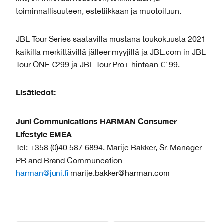
toiminnallisuuteen, estetiikkaan ja muotoiluun.
JBL Tour Series saatavilla mustana toukokuusta 2021
kaikilla merkittävillä jälleenmyyjillä ja JBL.com in JBL
Tour ONE €299 ja JBL Tour Pro+ hintaan €199.
Lisätiedot:
Juni Communications HARMAN Consumer
Lifestyle EMEA
Tel: +358 (0)40 587 6894. Marije Bakker, Sr. Manager
PR and Brand Communcation
harman@juni.fi
marije.bakker@harman.com