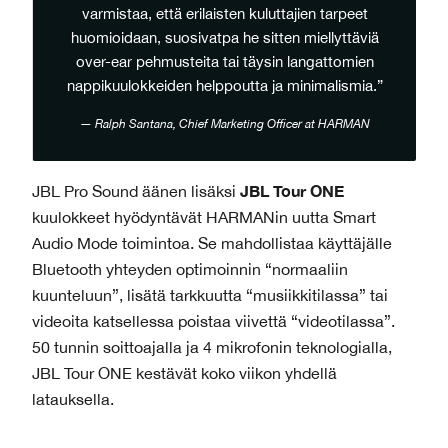
varmistaa, että erilaisten kuluttajien tarpeet
huomioidaan, suosivatpa he sitten miellyttäviä
over-ear pehmusteita tai täysin langattomien
nappikuulokkeiden helppoutta ja minimalismia.”
Ralph Santana, Chief Marketing Officer at HARMAN
JBL Tour ONE
JBL Pro Sound äänen lisäksi
kuulokkeet hyödyntävät HARMANin uutta Smart
Audio Mode toimintoa. Se mahdollistaa käyttäjälle
Bluetooth yhteyden optimoinnin “normaaliin
kuunteluun”, lisätä tarkkuutta “musiikkitilassa” tai
videoita katsellessa poistaa viivettä “videotilassa”.
50 tunnin soittoajalla ja 4 mikrofonin teknologialla,
JBL Tour ONE kestävät koko viikon yhdellä
latauksella.