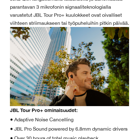
parantavan 3 mikrofonin signaaliteknologialla
varustetut JBL Tour Pro+ kuulokkeet ovat oivalliset
viihteen striimaukseen tai työpuheluihin pitkin päivää.
JBL Tour Pro+ ominaisuudet:
● Adaptive Noise Cancelling
● JBL Pro Sound powered by 6.8mm dynamic drivers
● Over 30 hours of total music playback