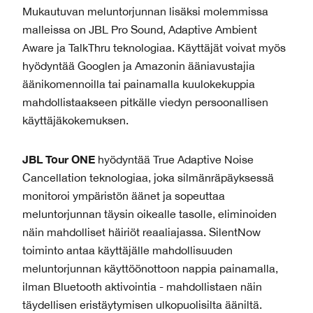
Mukautuvan meluntorjunnan lisäksi molemmissa
malleissa on JBL Pro Sound, Adaptive Ambient
Aware ja TalkThru teknologiaa. Käyttäjät voivat myös
hyödyntää Googlen ja Amazonin ääniavustajia
äänikomennoilla tai painamalla kuulokekuppia
mahdollistaakseen pitkälle viedyn persoonallisen
käyttäjäkokemuksen.
JBL Tour ONE
hyödyntää True Adaptive Noise
Cancellation teknologiaa, joka silmänräpäyksessä
monitoroi ympäristön äänet ja sopeuttaa
meluntorjunnan täysin oikealle tasolle, eliminoiden
näin mahdolliset häiriöt reaaliajassa. SilentNow
toiminto antaa käyttäjälle mahdollisuuden
meluntorjunnan käyttöönottoon nappia painamalla,
ilman Bluetooth aktivointia - mahdollistaen näin
täydellisen eristäytymisen ulkopuolisilta ääniltä.