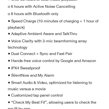
o 6 hours with Active Noise Cancelling
o 8 hours with Bluetooth only
● Speed Charge (10-minutes of charging = 1 hour of
playback)
● Adaptive Ambient Aware and TalkThru
● Voice Clarity with 3-mic beamforming array
technology
● Dual Connect + Sync and Fast Pair
● Hands-free voice control by Google and Amazon
● IPX4 Sweatproof
● SilentNow and My Alarm
● Smart Audio & Video, optimized for listening to
music versus a movie
● Customized tap panel control
● “Check My Best Fit”, allowing users to check the
ear fit by app