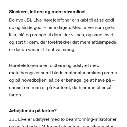
Slankere, lettere og mere strømlinet
De nye JBL Live-høretelefoner er skabt til at se godt
ud og sidde godt – hele dagen. Med farver som grøn,
lilla, blå og orange til dem, der vil ses, og sand, hvid
og sort til dem, der foretrækker det mere afdæmpede,
er der en variant til enhver smag.
Høretelefonerne er foldbare og udstyret med
metalhængsler samt bløde materialer omkring ørerne
og på hovedbøjlen, så de er behagelige at have på –
uanset om man er på kontoret, derhjemme eller på
farten.
Arbejder du på farten?
JBL Live er udstyret med to beamforming-mikrofoner
og en forbedret AI-trænet algoritme, der filtrerer støj