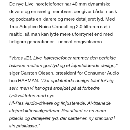
De nye Live-høretelefoner har 40 mm dynamiske
drivere og en særlig membran, der giver både musik
og podcasts en klarere og mere detaljeret lyd. Med
True Adaptive Noise Cancelling 2.0 filtreres støj i
realtid, så man kan lytte mere uforstyrret end med
tidligere generationer – uanset omgivelserne.
“
Vores JBL Live-høretelefoner rammer den perfekte
balance mellem god lyd og et iøjnefaldende design,"
siger Carsten Olesen, præsident for Consumer Audio
hos HARMAN.
"Det opdaterede design taler for sig
selv, men vi har også arbejdet på at forbedre
lydkvaliteten med nye
Hi-Res Audio-drivere og finjusterede, AI-trænede
støjreduktionsalgoritmer. Resultatet er en mere
præcis og detaljeret lyd, der sætter en ny standard i
sin prisklasse.
"