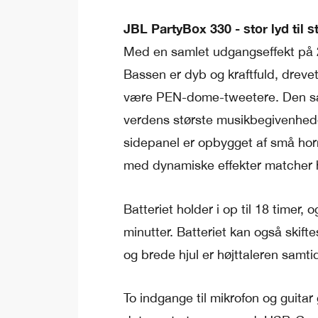
JBL PartyBox 330 - stor lyd til 
Med en samlet udgangseffekt på 28
Bassen er dyb og kraftfuld, dreve
være PEN-dome-tweetere. Den sam
verdens største musikbegivenhede
sidepanel er opbygget af små ho
med dynamiske effekter matcher h
Batteriet holder i op til 18 timer,
minutter. Batteriet kan også skif
og brede hjul er højttaleren samt
To indgange til mikrofon og guitar