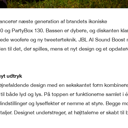
ancerer næste generation af brandets ikoniske
30 og PartyBox 130. Bassen er dybere, og diskanten kla
ede woofere og ny tweeterteknik. JBL AI Sound Boost
n til det, der spilles, mens et nyt design og et opdater
nyt udtryk
 iøjnefaldende design med en sekskantet form kombiner
s til både lyd og lys. På toppen er funktionerne samlet i é
ydindstillinger og lyseffekter er nemme at styre. Begge m
taljer. Designet understreger, at højttalerne er skabt til