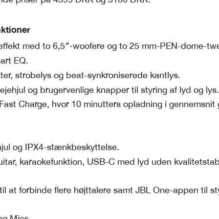
ktioner
ffekt med to 6,5″-woofere og to 25 mm-PEN-dome-twe
art EQ.
ter, strobelys og beat-synkroniserede kantlys.
jehjul og brugervenlige knapper til styring af lyd og lys.
g Fast Charge, hvor 10 minutters opladning i gennemsnit 
jul og IPX4-stænkbeskyttelse.
uitar, karaokefunktion, USB-C med lyd uden kvalitetstab
l at forbinde flere højttalere samt JBL One-appen til sty
ng Mics.