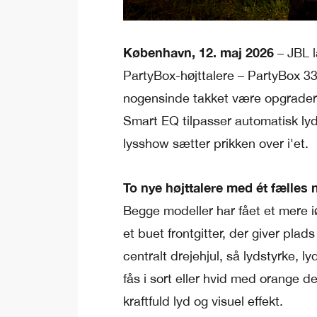
København, 12. maj 2026
– JBL l
PartyBox-højttalere – PartyBox 3
nogensinde takket være opgrader
Smart EQ tilpasser automatisk lyde
lysshow sætter prikken over i'et.
To nye højttalere med ét fælles 
Begge modeller har fået et mere
et buet frontgitter, der giver plad
centralt drejehjul, så lydstyrke, l
fås i sort eller hvid med orange de
kraftfuld lyd og visuel effekt.