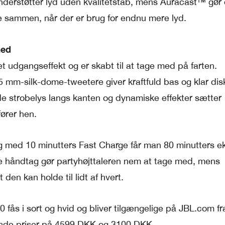
derstøtter lyd uden kvalitetstab, mens Auracast™ gør 
ere sammen, når der er brug for endnu mere lyd.
med
 udgangseffekt og er skabt til at tage med på farten.
mm-silk-dome-tweetere giver kraftfuld bas og klar dis
de strobelys langs kanten og dynamiske effekter sætter
ører hen.
, og med 10 minutters Fast Charge får man 80 minutters e
re håndtag gør partyhøjttaleren nem at tage med, mens
den kan holde til lidt af hvert.
fås i sort og hvid og bliver tilgængelige på JBL.com fr
edende priser på 4599 DKK og 3100 DKK.