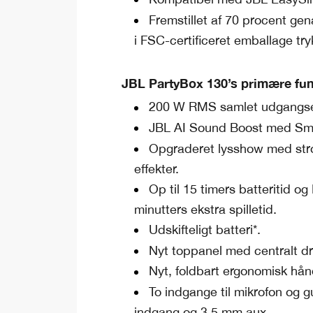
Fremstillet af 70 procent ge
i FSC-certificeret emballage tr
JBL PartyBox 130’s primære fun
200 W RMS samlet udgangsef
JBL AI Sound Boost med Sm
Opgraderet lysshow med stro
effekter.
Op til 15 timers batteritid o
minutters ekstra spilletid.
Udskifteligt batteri*.
Nyt toppanel med centralt dre
Nyt, foldbart ergonomisk hå
To indgange til mikrofon og g
indgang og 3,5 mm aux.