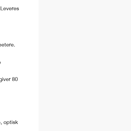
 Leveres
etere.
e
giver 80
, optisk