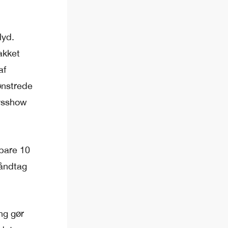
lyd.
akket
af
ønstrede
lysshow
 bare 10
håndtag
ng gør