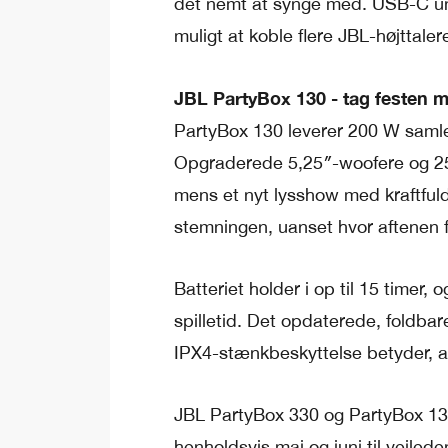
det nemt at synge med. USB-C un
muligt at koble flere JBL-højttal
JBL PartyBox 130 - tag festen 
PartyBox 130 leverer 200 W samlet
Opgraderede 5,25″-woofere og 25 
mens et nyt lysshow med kraftful
stemningen, uanset hvor aftenen f
Batteriet holder i op til 15 timer
spilletid. Det opdaterede, foldba
IPX4-stænkbeskyttelse betyder, at 
JBL PartyBox 330 og PartyBox 130 
henholdsvis maj og juni til vejl