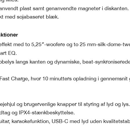
nanvendt plast samt genanvendte magneter i diskanten.
ykt med sojabaseret blæk.
ktioner
fekt med to 5,25″-woofere og to 25 mm-silk-dome-twe
art EQ.
belys langs kanten og dynamiske, beat-synkronisered
g Fast Charge, hvor 10 minutters opladning i gennemsnit 
jehjul og brugervenlige knapper til styring af lyd og lys.
ndtag og IPX4-stænkbeskyttelse.
uitar, karaokefunktion, USB-C med lyd uden kvalitetstab