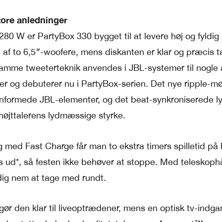
store anledninger
0 W er PartyBox 330 bygget til at levere høj og fyldig 
t af to 6,5″-woofere, mens diskanten er klar og præcis t
me tweeterteknik anvendes i JBL-systemer til nogle 
r og debuterer nu i PartyBox-serien. Det nye ripple-m
rnformede JBL-elementer, og det beat-synkroniserede 
øjttalerens lydmæssige styrke.
 og med Fast Charge får man to ekstra timers spilletid på
tes ud*, så festen ikke behøver at stoppe. Med teleskop
idig nem at tage med rundt.
 gør den klar til liveoptrædener, mens en optisk tv-indga