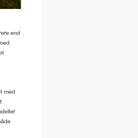
rere end
 med
et
et med
t
odeller
 både