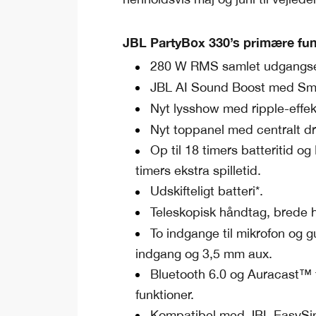
JBL PartyBox 330’s primære fun
280 W RMS samlet udgangse
JBL AI Sound Boost med Sm
Nyt lysshow med ripple-effek
Nyt toppanel med centralt dre
Op til 18 timers batteritid o
timers ekstra spilletid.
Udskifteligt batteri*.
Teleskopisk håndtag, brede h
To indgange til mikrofon og g
indgang og 3,5 mm aux.
Bluetooth 6.0 og Auracast™ ti
funktioner.
Kompatibel med JBL EasySi