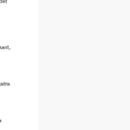
det
kant,
kstra
a