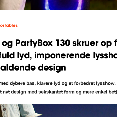
ortables
 og PartyBox 130 skruer op f
fuld lyd, imponerende lyssh
faldende design
ed dybere bas, klarere lyd og et forbedret lysshow.
t nyt design med sekskantet form og mere enkel bet