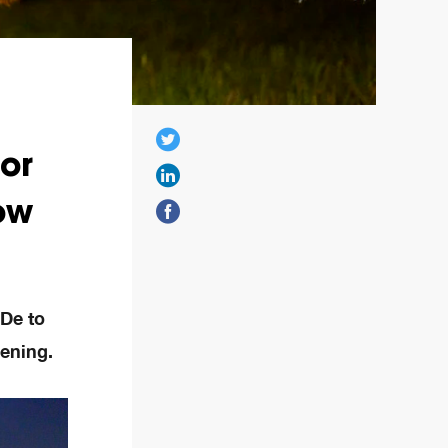
or
ow
 De to
jening.