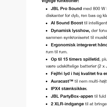
Vigtige funktioner:
JBL Pro Sound
med 800 W R
diskanter for dyb, ren bas og kl
AI Sound Boost
til intellig
Dynamisk lysshow,
der forv
sammen synkroniseret til musik
Ergonomisk integreret hånd
rum til rum.
Op til 15 timers spilletid
, pl
være udskiftelige batterier (2 
Fejlfri lyd i høj kvalitet fra
Auracast™
til nem multi-højt
IPX4 stænksikker.
JBL PartyBox-appen
til fuld
2 XLR-indgange
til at bringe