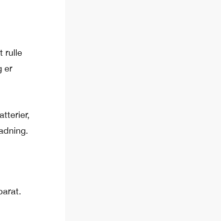
 rulle
 er
tterier,
ladning.
parat.