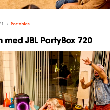
ST
Portables
n med JBL PartyBox 720