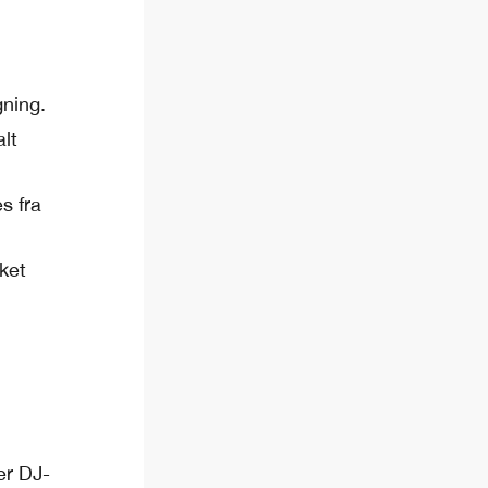
gning.
lt
s fra
ket
ler DJ-