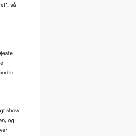
et*, så
øjeste
ne
 andre
igt show
en, og
over