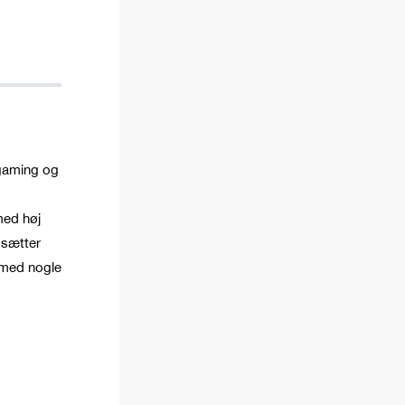
 gaming og
med høj
 sætter
 med nogle