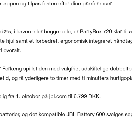
-appen og tilpas festen efter dine præferencer.
rs, i haven eller begge dele, er PartyBox 720 klar til at
 hjul samt et forbedret, ergonomisk integreret håndtag
 overalt.
Forlæng spilletiden med valgfrie, udskiftelige dobbeltba
lletid, og få yderligere to timer med ti minutters hurtigop
ig fra 1. oktober på jbl.com til 6.799 DKK.
 batterier, og det kompatible JBL Battery 600 sælges se