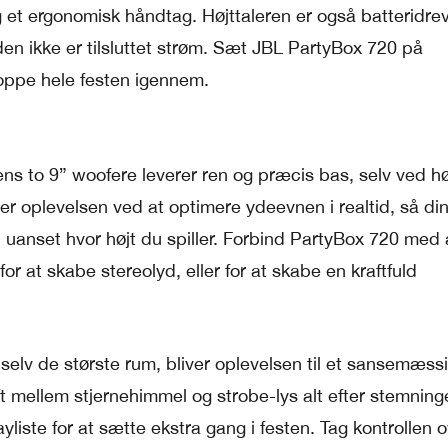
 et ergonomisk håndtag. Højttaleren er også batteridrev
den ikke er tilsluttet strøm. Sæt JBL PartyBox 720 på
oppe hele festen igennem.
ns to 9” woofere leverer ren og præcis bas, selv ved h
er oplevelsen ved at optimere ydeevnen i realtid, så di
 uanset hvor højt du spiller. Forbind PartyBox 720 med
r at skabe stereolyd, eller for at skabe en kraftfuld
 selv de største rum, bliver oplevelsen til et sansemæss
t mellem stjernehimmel og strobe-lys alt efter stemning
yliste for at sætte ekstra gang i festen. Tag kontrollen 