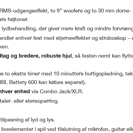
MS-udgangseffekt, to 9” woofere og to 30 mm dome-
are højtoner.
ent lydbehandling, der giver mere kraft og mindre forvræn
andler enhver fest med stjerneeffekter og stroboskop – a
ken.
tag og bredere, robuste hjul
, så festen nemt kan flytte
us to ekstra timer med 10 minutters hurtigopladning, tak
x JBL Battery 600 kan købes separat).
 enhver enhed
via Combo Jack/XLR.
taler- eller stereoparring.
 tilpasning af lyd og lys.
 liveelementer i spil ved tilslutning af mikrofon, guitar el