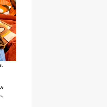
s.
 W
s,