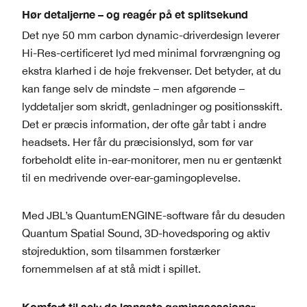
Hør detaljerne – og reagér på et splitsekund
Det nye 50 mm carbon dynamic-driverdesign leverer
Hi-Res-certificeret lyd med minimal forvrængning og
ekstra klarhed i de høje frekvenser. Det betyder, at du
kan fange selv de mindste – men afgørende –
lyddetaljer som skridt, genladninger og positionsskift.
Det er præcis information, der ofte går tabt i andre
headsets. Her får du præcisionslyd, som før var
forbeholdt elite in-ear-monitorer, men nu er gentænkt
til en medrivende over-ear-gamingoplevelse.
Med JBL’s QuantumENGINE-software får du desuden
Quantum Spatial Sound, 3D-hovedsporing og aktiv
støjreduktion, som tilsammen forstærker
fornemmelsen af at stå midt i spillet.
Komfort til selv de længste gamingsessioner