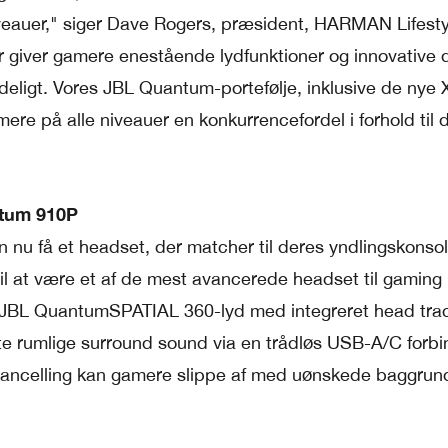
iveauer," siger Dave Rogers, præsident, HARMAN Lifesty
 giver gamere enestående lydfunktioner og innovative 
tydeligt. Vores JBL Quantum-portefølje, inklusive de nye
amere på alle niveauer en konkurrencefordel i forhold til 
tum 910P
nu få et headset, der matcher til deres yndlingskonsol
 at være et af de mest avancerede headset til gaming
 JBL QuantumSPATIAL 360-lyd med integreret head trac
e rumlige surround sound via en trådløs USB-A/C forbi
Cancelling kan gamere slippe af med uønskede baggrun