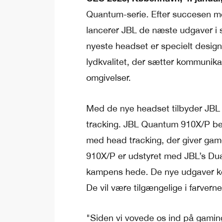
Quantum-serie. Efter succesen 
lancerer JBL de næste udgaver i
nyeste headset er specielt design
lydkvalitet, der sætter kommunika
omgivelser.
Med de nye headset tilbyder JBL 
tracking. JBL Quantum 910X/P ben
med head tracking, der giver game
910X/P er udstyret med JBL’s DualS
kampens hede. De nye udgaver komm
De vil være tilgængelige i farverne
"Siden vi vovede os ind på gaming