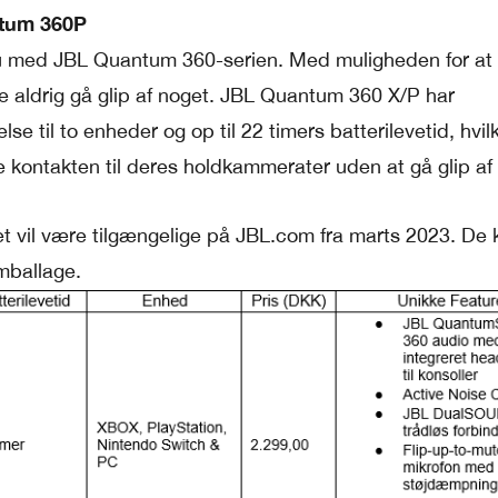
tum 360P
u med JBL Quantum 360-serien. Med muligheden for at s
e aldrig gå glip af noget. JBL Quantum 360 X/P har
e til to enheder og op til 22 timers batterilevetid, hvil
e kontakten til deres holdkammerater uden at gå glip af
t vil være tilgængelige på JBL.com fra marts 2023. De
emballage.