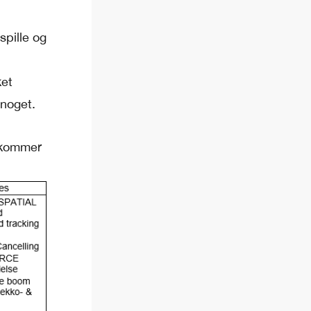
pille og
ket
 noget.
 kommer