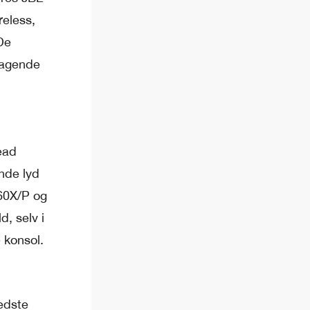
eless,
De
mragende
ead
nde lyd
360X/P og
d, selv i
 konsol.
edste