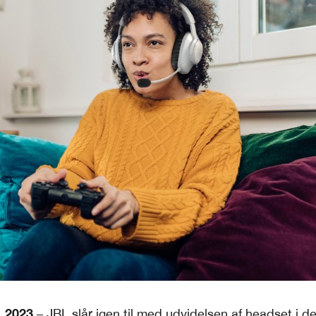
, 2023
– JBL slår igen til med udvidelsen af headset i ​​d