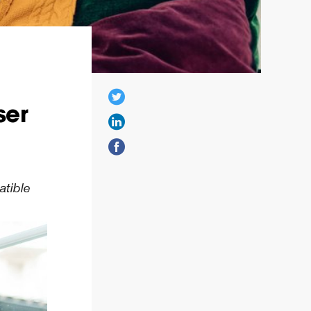
ser
atible