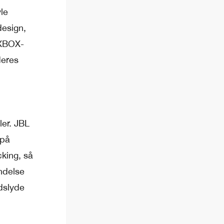
le
design,
 XBOX-
deres
ler. JBL
 på
king, så
ndelse
dslyde