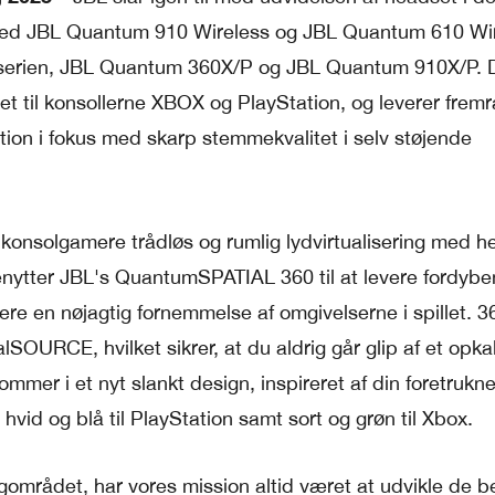
med JBL Quantum 910 Wireless og JBL Quantum 610 Wir
 serien, JBL Quantum 360X/P og JBL Quantum 910X/P. 
et til konsollerne XBOX og PlayStation, og leverer fre
tion i fokus med skarp stemmekvalitet i selv støjende
konsolgamere trådløs og rumlig lydvirtualisering med h
ytter JBL's QuantumSPATIAL 360 til at levere fordybe
re en nøjagtig fornemmelse af omgivelserne i spillet. 
OURCE, hvilket sikrer, at du aldrig går glip af et opkal
er i et nyt slankt design, inspireret af din foretrukne
 hvid og blå til PlayStation samt sort og grøn til Xbox.
området, har vores mission altid været at udvikle de b