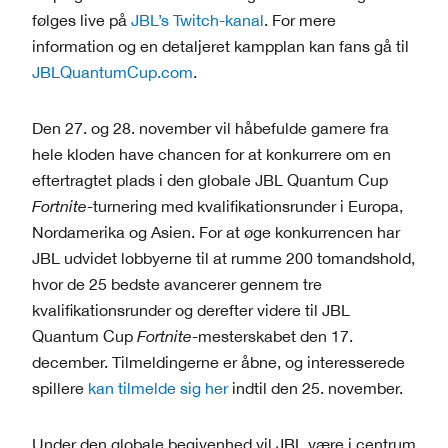
følges live på
JBL’s Twitch-kanal
. For mere
information og en detaljeret kampplan kan fans gå til
JBLQuantumCup.com
.
Den 27. og 28. november vil håbefulde gamere fra
hele kloden have chancen for at konkurrere om en
eftertragtet plads i den globale JBL Quantum Cup
Fortnite
-turnering med kvalifikationsrunder i Europa,
Nordamerika og Asien. For at øge konkurrencen har
JBL udvidet lobbyerne til at rumme 200 tomandshold,
hvor de 25 bedste avancerer gennem tre
kvalifikationsrunder og derefter videre til JBL
Quantum Cup
Fortnite
-mesterskabet den 17.
december. Tilmeldingerne er åbne, og interesserede
spillere
kan tilmelde sig her
indtil den 25. november.
Under den globale begivenhed vil JBL være i centrum