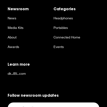
Newsroom
Categories
News
Headphones
Media Kits
Portables
About
Connected Home
Awards
Events
Learn more
dk.JBL.com
Follow newsroom updates