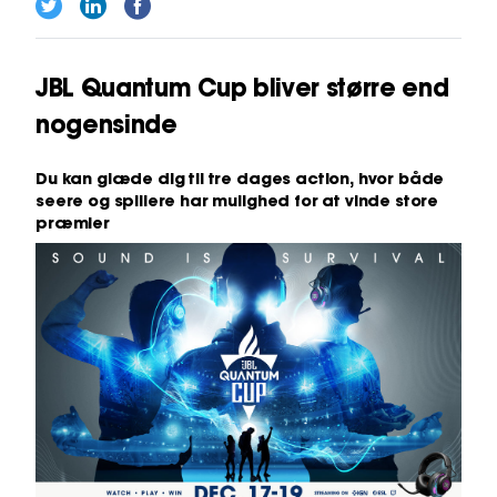
JBL Quantum Cup bliver større end
nogensinde
Du kan glæde dig til tre dages action, hvor både
seere og spillere har mulighed for at vinde store
præmier