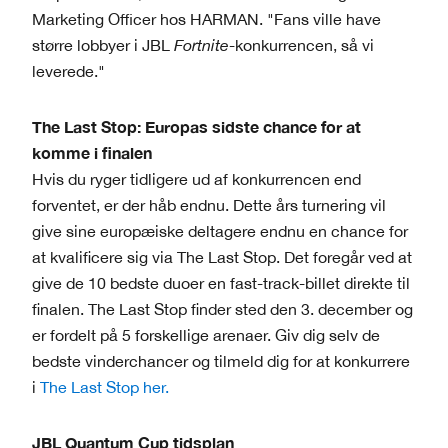
Marketing Officer hos HARMAN. "Fans ville have
større lobbyer i JBL
Fortnite
-konkurrencen, så vi
leverede."
The Last Stop: Europas sidste chance for at
komme i finalen
Hvis du ryger tidligere ud af konkurrencen end
forventet, er der håb endnu. Dette års turnering vil
give sine europæiske deltagere endnu en chance for
at kvalificere sig via The Last Stop. Det foregår ved at
give de 10 bedste duoer en fast-track-billet direkte til
finalen. The Last Stop finder sted den 3. december og
er fordelt på 5 forskellige arenaer. Giv dig selv de
bedste vinderchancer og tilmeld dig for at konkurrere
i
The Last Stop her.
JBL Quantum Cup tidsplan