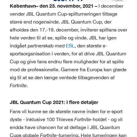
København– den 23. november, 2021 –
I december
vender JBL Quantum Cup-spilturneringen tilbage
større end nogensinde. JBL Quantum Cup, der
afholdes den 17.-19. december, inviterer spilfans over
hele verden til at se, spille og vinde. JBL har igen
indgået partnerskab med
ESL
, den største e-
sportsorganisation i verden, for at drive JBL Quantum
Cup og give fans endnu flere muligheder for at spille
mod de professionelle. Gamere fra Europa kan glæde
sig til at se den længe ventede tilbagevenden af ​​
Fortnite
.
JBL Quantum Cup 2021: I flere detaljer
Fans vil kunne se de største navne inden for e-sport
dyste - inklusive 100 Thieves
Fortnite
-holdet - og vil
endda have chancen for at deltage i JBL Quantum
Cups globale
Fortnite
-turnering. Hele turneringen kan