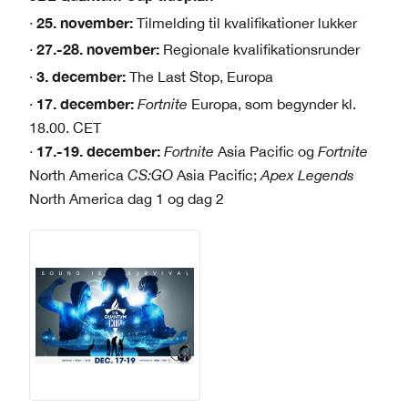
25. november:
·
Tilmelding til kvalifikationer lukker
27.-28. november:
·
Regionale kvalifikationsrunder
3. december:
·
The Last Stop,
Europa
17. december:
·
Fortnite
Europa, som begynder kl.
18.00. CET
17.-19. december:
·
Fortnite
Asia Pacific og
Fortnite
North America
CS:GO
Asia Pacific;
Apex Legends
North America dag 1 og dag 2