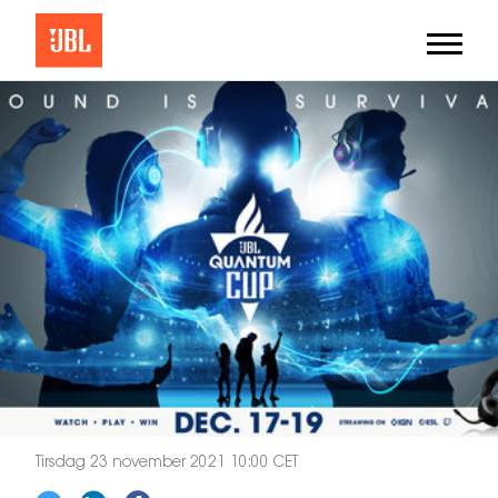
Tirsdag 23 november 2021 10:00 CET