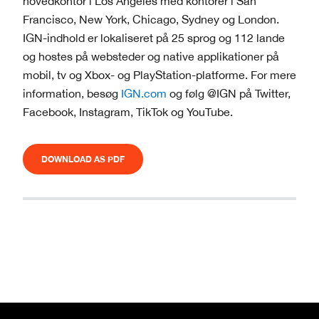
hovedkontor i Los Angeles med kontorer i San
Francisco, New York, Chicago, Sydney og London.
IGN-indhold er lokaliseret på 25 sprog og 112 lande
og hostes på websteder og native applikationer på
mobil, tv og Xbox- og PlayStation-platforme. For mere
information, besøg
IGN.com
og følg @IGN på Twitter,
Facebook, Instagram, TikTok og YouTube.
DOWNLOAD AS PDF