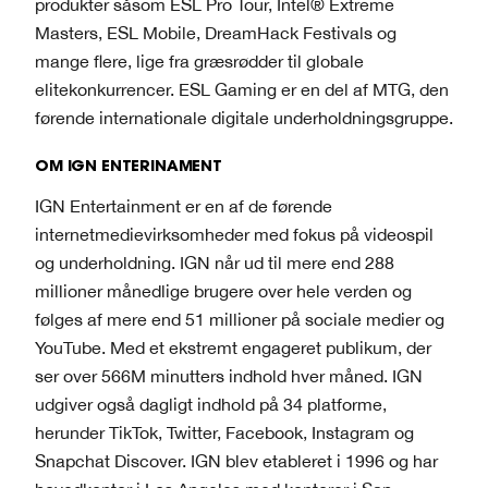
produkter såsom ESL Pro Tour, Intel® Extreme
Masters, ESL Mobile, DreamHack Festivals og
mange flere, lige fra græsrødder til globale
elitekonkurrencer. ESL Gaming er en del af MTG, den
førende internationale digitale underholdningsgruppe.
OM IGN ENTERINAMENT
IGN Entertainment er en af ​​de førende
internetmedievirksomheder med fokus på videospil
og underholdning. IGN når ud til mere end 288
millioner månedlige brugere over hele verden og
følges af mere end 51 millioner på sociale medier og
YouTube. Med et ekstremt engageret publikum, der
ser over 566M minutters indhold hver måned. IGN
udgiver også dagligt indhold på 34 platforme,
herunder TikTok, Twitter, Facebook, Instagram og
Snapchat Discover. IGN blev etableret i 1996 og har