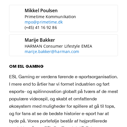
Mikkel Poulsen
Primetime Kommunikation
mpo@primetime.dk
(+45) 41 16 92 86
Marije Bakker
HARMAN Consumer Lifestyle EMEA
marije.bakker@harman.com
OM ESL GAMING
ESL Gaming er verdens førende e-sportsorganisation.
I mere end to årtier har vi formet industrien og ført
esports- og spilinnovation globalt på tværs af de mest
populære videospil, og skabt et omfattende
økosystem med muligheder for spillere at gå til tops,
og for fans at se de bedste historier e-sport har at
byde på. Vores portefølje består af højprofilerede