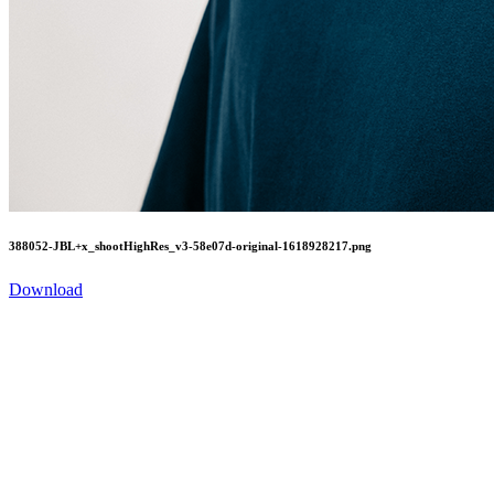
388052-JBL+x_shootHighRes_v3-58e07d-original-1618928217.png
Download